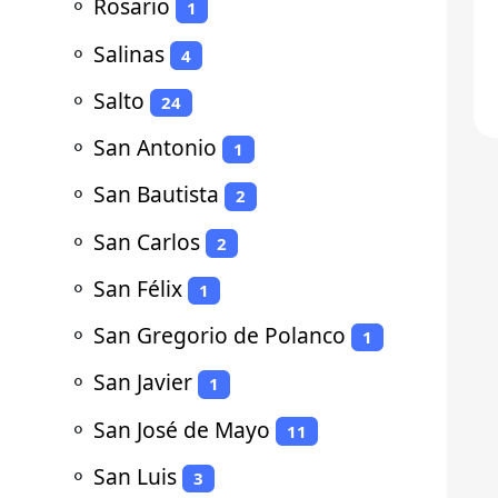
⚬
Rosario
1
⚬
Salinas
4
⚬
Salto
24
⚬
San Antonio
1
⚬
San Bautista
2
⚬
San Carlos
2
⚬
San Félix
1
⚬
San Gregorio de Polanco
1
⚬
San Javier
1
⚬
San José de Mayo
11
⚬
San Luis
3