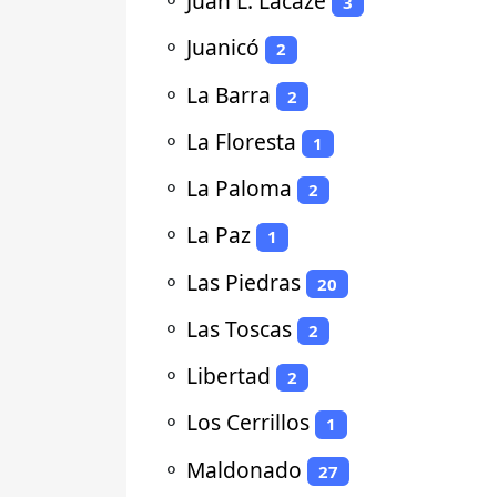
⚬
Juan L. Lacaze
3
⚬
Juanicó
2
⚬
La Barra
2
⚬
La Floresta
1
⚬
La Paloma
2
⚬
La Paz
1
⚬
Las Piedras
20
⚬
Las Toscas
2
⚬
Libertad
2
⚬
Los Cerrillos
1
⚬
Maldonado
27