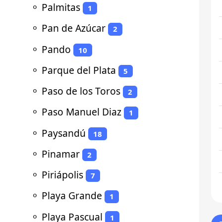
⚬
Palmitas
1
⚬
Pan de Azúcar
2
⚬
Pando
10
⚬
Parque del Plata
5
⚬
Paso de los Toros
2
⚬
Paso Manuel Diaz
1
⚬
Paysandú
18
⚬
Pinamar
2
⚬
Piriápolis
7
⚬
Playa Grande
1
⚬
Playa Pascual
1