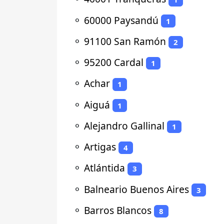
⚬
60000 Paysandú
1
⚬
91100 San Ramón
2
⚬
95200 Cardal
1
⚬
Achar
1
⚬
Aiguá
1
⚬
Alejandro Gallinal
1
⚬
Artigas
4
⚬
Atlántida
3
⚬
Balneario Buenos Aires
3
⚬
Barros Blancos
8