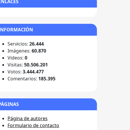
ENLACES
INFORMACIÓN
Servicios:
26.444
Imágenes:
60.870
Videos:
0
Visitas:
50.506.201
Votos:
3.444.477
Comentarios:
185.395
PÁGINAS
Página de autores
Formulario de contacto