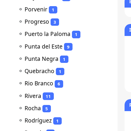
⚬
Porvenir
1
⚬
Progreso
3
⚬
Puerto la Paloma
1
⚬
Punta del Este
9
⚬
Punta Negra
1
⚬
Quebracho
1
⚬
Rio Branco
6
⚬
Rivera
11
⚬
Rocha
5
⚬
Rodríguez
1