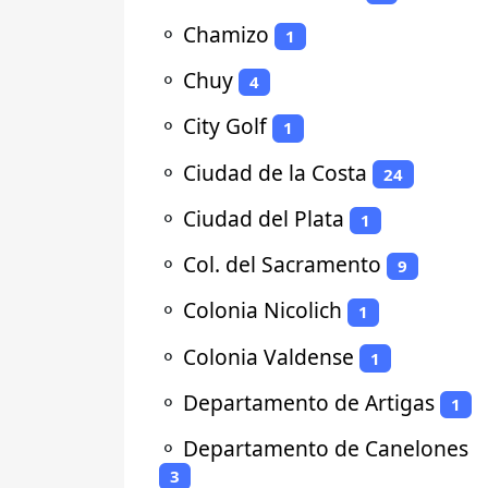
⚬
Chamizo
1
⚬
Chuy
4
⚬
City Golf
1
⚬
Ciudad de la Costa
24
⚬
Ciudad del Plata
1
⚬
Col. del Sacramento
9
⚬
Colonia Nicolich
1
⚬
Colonia Valdense
1
⚬
Departamento de Artigas
1
⚬
Departamento de Canelones
3