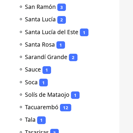
⚬
San Ramón
3
⚬
Santa Lucía
2
⚬
Santa Lucía del Este
1
⚬
Santa Rosa
1
⚬
Sarandí Grande
2
⚬
Sauce
1
⚬
Soca
1
⚬
Solís de Mataojo
1
⚬
Tacuarembó
12
⚬
Tala
1
⚬
Tarariras
3