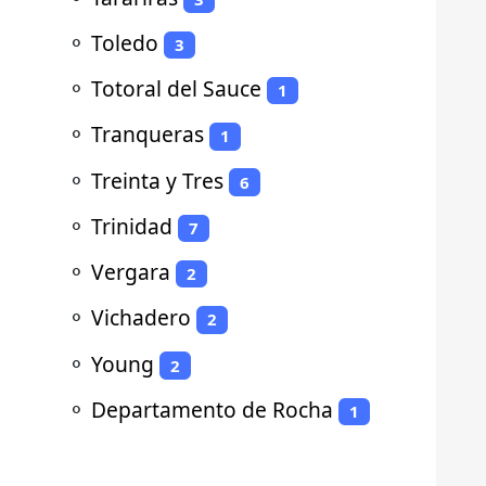
⚬
Toledo
3
⚬
Totoral del Sauce
1
⚬
Tranqueras
1
⚬
Treinta y Tres
6
⚬
Trinidad
7
⚬
Vergara
2
⚬
Vichadero
2
⚬
Young
2
⚬
Departamento de Rocha
1