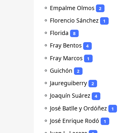
⚬
Empalme Olmos
2
⚬
Florencio Sánchez
1
⚬
Florida
8
⚬
Fray Bentos
4
⚬
Fray Marcos
1
⚬
Guichón
2
⚬
Jaureguiberry
2
⚬
Joaquín Suárez
4
⚬
José Batlle y Ordóñez
1
⚬
José Enrique Rodó
1