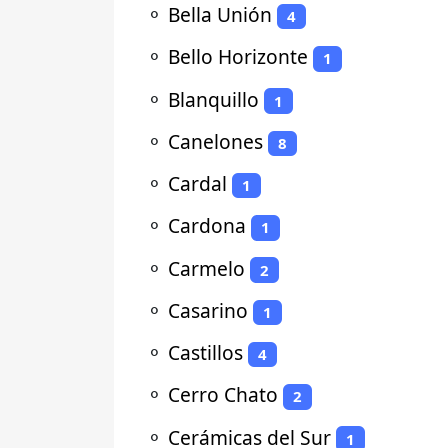
⚬
Bella Unión
4
⚬
Bello Horizonte
1
⚬
Blanquillo
1
⚬
Canelones
8
⚬
Cardal
1
⚬
Cardona
1
⚬
Carmelo
2
⚬
Casarino
1
⚬
Castillos
4
⚬
Cerro Chato
2
⚬
Cerámicas del Sur
1