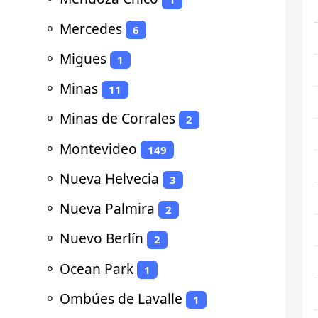
⚬
Mercedes
6
⚬
Migues
1
⚬
Minas
11
⚬
Minas de Corrales
2
⚬
Montevideo
149
⚬
Nueva Helvecia
3
⚬
Nueva Palmira
2
⚬
Nuevo Berlín
2
⚬
Ocean Park
1
⚬
Ombúes de Lavalle
1