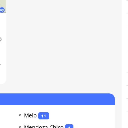
o
⚬
Melo
11
⚬
Mendoza Chico
1