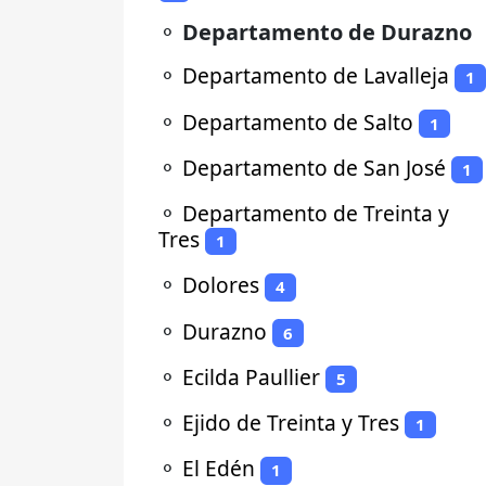
⚬
Departamento de Durazno
⚬
Departamento de Lavalleja
1
⚬
Departamento de Salto
1
⚬
Departamento de San José
1
⚬
Departamento de Treinta y
Tres
1
⚬
Dolores
4
⚬
Durazno
6
⚬
Ecilda Paullier
5
⚬
Ejido de Treinta y Tres
1
⚬
El Edén
1