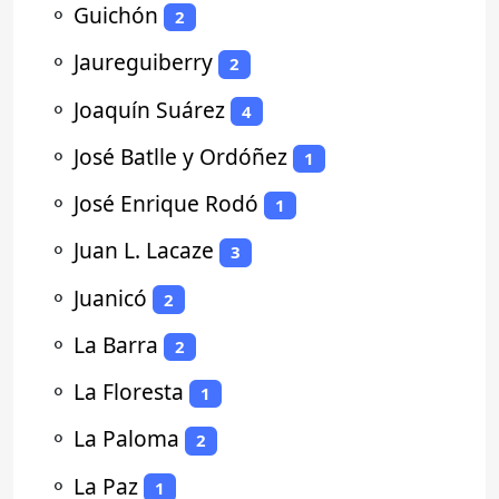
⚬
Guichón
2
⚬
Jaureguiberry
2
⚬
Joaquín Suárez
4
⚬
José Batlle y Ordóñez
1
⚬
José Enrique Rodó
1
⚬
Juan L. Lacaze
3
⚬
Juanicó
2
⚬
La Barra
2
⚬
La Floresta
1
⚬
La Paloma
2
⚬
La Paz
1