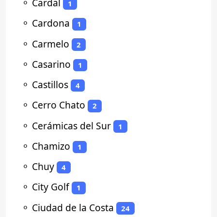
⚬
Cardal
1
⚬
Cardona
1
⚬
Carmelo
2
⚬
Casarino
1
⚬
Castillos
4
⚬
Cerro Chato
2
⚬
Cerámicas del Sur
1
⚬
Chamizo
1
⚬
Chuy
4
⚬
City Golf
1
⚬
Ciudad de la Costa
24