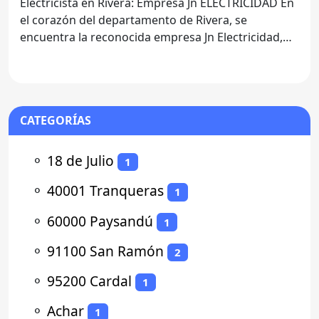
Electricista en Rivera: Empresa Jn ELECTRICIDAD En
el corazón del departamento de Rivera, se
encuentra la reconocida empresa Jn Electricidad,
una opción
CATEGORÍAS
⚬
18 de Julio
1
⚬
40001 Tranqueras
1
⚬
60000 Paysandú
1
⚬
91100 San Ramón
2
⚬
95200 Cardal
1
⚬
Achar
1