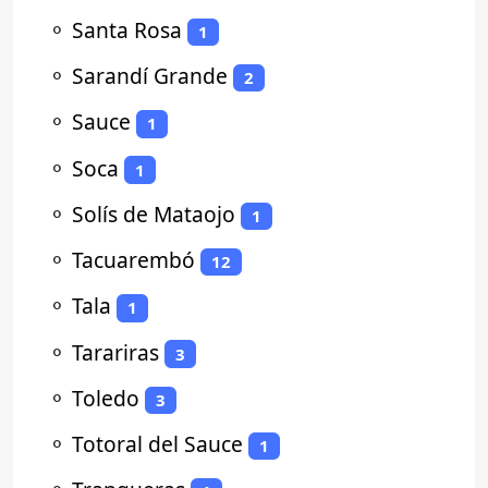
⚬
Santa Rosa
1
⚬
Sarandí Grande
2
⚬
Sauce
1
⚬
Soca
1
⚬
Solís de Mataojo
1
⚬
Tacuarembó
12
⚬
Tala
1
⚬
Tarariras
3
⚬
Toledo
3
⚬
Totoral del Sauce
1