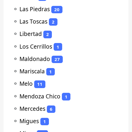
⚬
Las Piedras
20
⚬
Las Toscas
2
⚬
Libertad
2
⚬
Los Cerrillos
1
⚬
Maldonado
27
⚬
Mariscala
1
⚬
Melo
11
⚬
Mendoza Chico
1
⚬
Mercedes
6
⚬
Migues
1