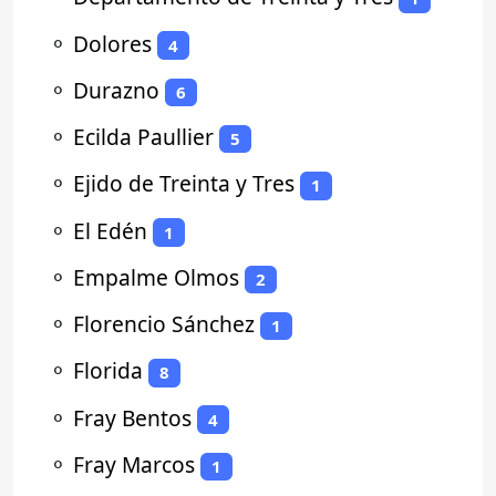
⚬
Dolores
4
⚬
Durazno
6
⚬
Ecilda Paullier
5
⚬
Ejido de Treinta y Tres
1
⚬
El Edén
1
⚬
Empalme Olmos
2
⚬
Florencio Sánchez
1
⚬
Florida
8
⚬
Fray Bentos
4
⚬
Fray Marcos
1