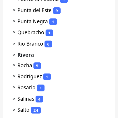
⚬
Punta del Este
9
⚬
Punta Negra
1
⚬
Quebracho
1
⚬
Rio Branco
6
⚬
Rivera
⚬
Rocha
5
⚬
Rodríguez
1
⚬
Rosario
1
⚬
Salinas
4
⚬
Salto
24