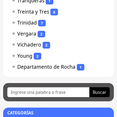
⚬
Tranqueras
1
⚬
Treinta y Tres
6
⚬
Trinidad
7
⚬
Vergara
2
⚬
Vichadero
2
⚬
Young
2
⚬
Departamento de Rocha
1
Buscar
CATEGORÍAS