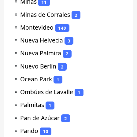
⚬
Minas
11
⚬
Minas de Corrales
2
⚬
Montevideo
149
⚬
Nueva Helvecia
3
⚬
Nueva Palmira
2
⚬
Nuevo Berlín
2
⚬
Ocean Park
1
⚬
Ombúes de Lavalle
1
⚬
Palmitas
1
⚬
Pan de Azúcar
2
⚬
Pando
10