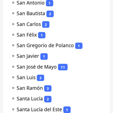
⚬
San Antonio
1
⚬
San Bautista
2
⚬
San Carlos
2
⚬
San Félix
1
⚬
San Gregorio de Polanco
1
⚬
San Javier
1
⚬
San José de Mayo
11
⚬
San Luis
3
⚬
San Ramón
3
⚬
Santa Lucía
2
⚬
Santa Lucía del Este
1