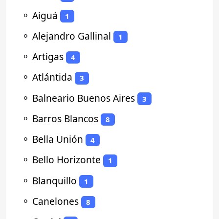
⚬
Aiguá
1
⚬
Alejandro Gallinal
1
⚬
Artigas
4
⚬
Atlántida
3
⚬
Balneario Buenos Aires
3
⚬
Barros Blancos
8
⚬
Bella Unión
4
⚬
Bello Horizonte
1
⚬
Blanquillo
1
⚬
Canelones
8