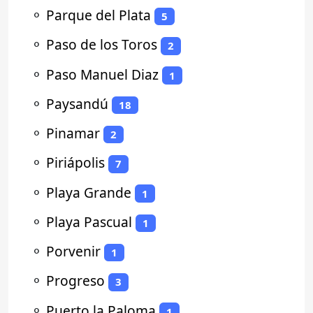
⚬
Parque del Plata
5
⚬
Paso de los Toros
2
⚬
Paso Manuel Diaz
1
⚬
Paysandú
18
⚬
Pinamar
2
⚬
Piriápolis
7
⚬
Playa Grande
1
⚬
Playa Pascual
1
⚬
Porvenir
1
⚬
Progreso
3
⚬
Puerto la Paloma
1