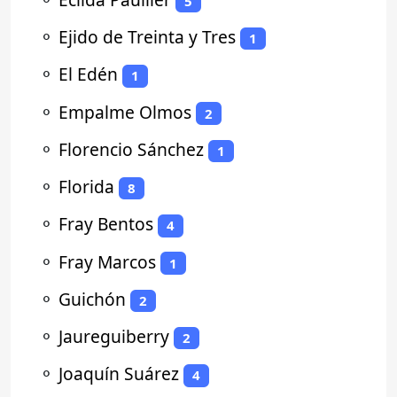
5
⚬
Ejido de Treinta y Tres
1
⚬
El Edén
1
⚬
Empalme Olmos
2
⚬
Florencio Sánchez
1
⚬
Florida
8
⚬
Fray Bentos
4
⚬
Fray Marcos
1
⚬
Guichón
2
⚬
Jaureguiberry
2
⚬
Joaquín Suárez
4