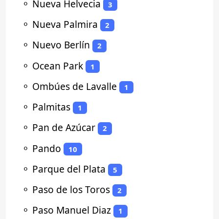
⚬
Nueva Helvecia
3
⚬
Nueva Palmira
2
⚬
Nuevo Berlín
2
⚬
Ocean Park
1
⚬
Ombúes de Lavalle
1
⚬
Palmitas
1
⚬
Pan de Azúcar
2
⚬
Pando
10
⚬
Parque del Plata
5
⚬
Paso de los Toros
2
⚬
Paso Manuel Diaz
1