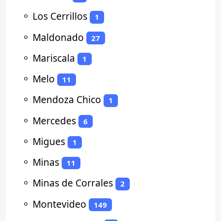
⚬
Los Cerrillos
1
⚬
Maldonado
27
⚬
Mariscala
1
⚬
Melo
11
⚬
Mendoza Chico
1
⚬
Mercedes
6
⚬
Migues
1
⚬
Minas
11
⚬
Minas de Corrales
2
⚬
Montevideo
149