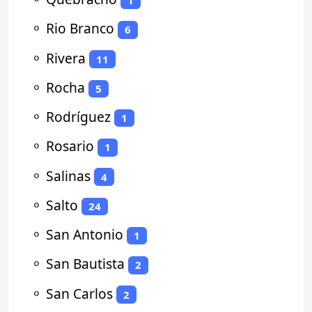
1
⚬
Rio Branco
6
⚬
Rivera
11
⚬
Rocha
5
⚬
Rodríguez
1
⚬
Rosario
1
⚬
Salinas
4
⚬
Salto
24
⚬
San Antonio
1
⚬
San Bautista
2
⚬
San Carlos
2