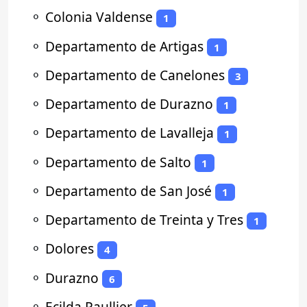
⚬
Colonia Valdense
1
⚬
Departamento de Artigas
1
⚬
Departamento de Canelones
3
⚬
Departamento de Durazno
1
⚬
Departamento de Lavalleja
1
⚬
Departamento de Salto
1
⚬
Departamento de San José
1
⚬
Departamento de Treinta y Tres
1
⚬
Dolores
4
⚬
Durazno
6
⚬
Ecilda Paullier