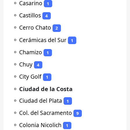
⚬
Casarino
1
⚬
Castillos
4
⚬
Cerro Chato
2
⚬
Cerámicas del Sur
1
⚬
Chamizo
1
⚬
Chuy
4
⚬
City Golf
1
⚬
Ciudad de la Costa
⚬
Ciudad del Plata
1
⚬
Col. del Sacramento
9
⚬
Colonia Nicolich
1