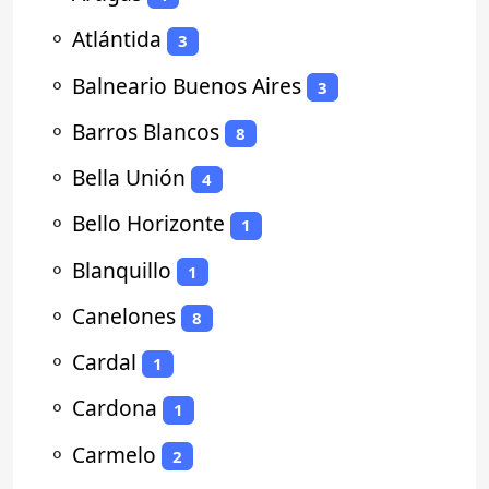
⚬
Atlántida
3
⚬
Balneario Buenos Aires
3
⚬
Barros Blancos
8
⚬
Bella Unión
4
⚬
Bello Horizonte
1
⚬
Blanquillo
1
⚬
Canelones
8
⚬
Cardal
1
⚬
Cardona
1
⚬
Carmelo
2