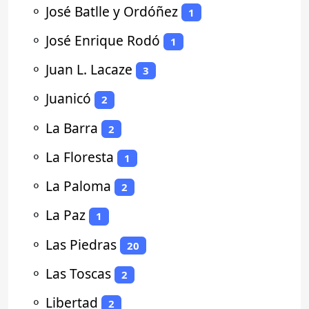
⚬
José Batlle y Ordóñez
1
⚬
José Enrique Rodó
1
⚬
Juan L. Lacaze
3
⚬
Juanicó
2
⚬
La Barra
2
⚬
La Floresta
1
⚬
La Paloma
2
⚬
La Paz
1
⚬
Las Piedras
20
⚬
Las Toscas
2
⚬
Libertad
2