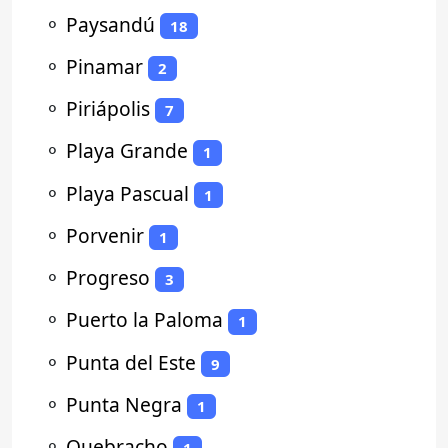
⚬
Paysandú
18
⚬
Pinamar
2
⚬
Piriápolis
7
⚬
Playa Grande
1
⚬
Playa Pascual
1
⚬
Porvenir
1
⚬
Progreso
3
⚬
Puerto la Paloma
1
⚬
Punta del Este
9
⚬
Punta Negra
1
⚬
Quebracho