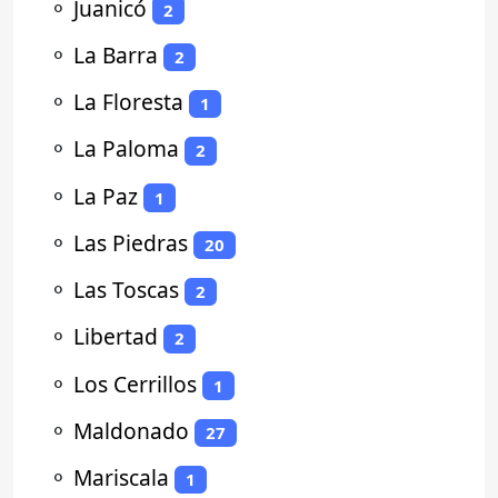
⚬
Juanicó
2
⚬
La Barra
2
⚬
La Floresta
1
⚬
La Paloma
2
⚬
La Paz
1
⚬
Las Piedras
20
⚬
Las Toscas
2
⚬
Libertad
2
⚬
Los Cerrillos
1
⚬
Maldonado
27
⚬
Mariscala
1