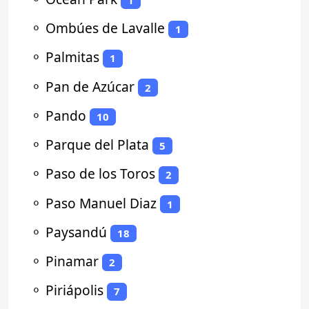
⚬
Ombúes de Lavalle
1
⚬
Palmitas
1
⚬
Pan de Azúcar
2
⚬
Pando
10
⚬
Parque del Plata
5
⚬
Paso de los Toros
2
⚬
Paso Manuel Diaz
1
⚬
Paysandú
18
⚬
Pinamar
2
⚬
Piriápolis
7