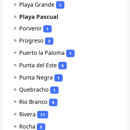
⚬
Playa Grande
1
⚬
Playa Pascual
⚬
Porvenir
1
⚬
Progreso
3
⚬
Puerto la Paloma
1
⚬
Punta del Este
9
⚬
Punta Negra
1
⚬
Quebracho
1
⚬
Rio Branco
6
⚬
Rivera
11
⚬
Rocha
5