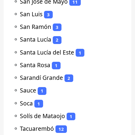
⚬
San José de Mayo
11
⚬
San Luis
3
⚬
San Ramón
3
⚬
Santa Lucía
2
⚬
Santa Lucía del Este
1
⚬
Santa Rosa
1
⚬
Sarandí Grande
2
⚬
Sauce
1
⚬
Soca
1
⚬
Solís de Mataojo
1
⚬
Tacuarembó
12