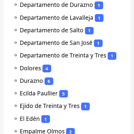
⚬
Departamento de Durazno
1
⚬
Departamento de Lavalleja
1
⚬
Departamento de Salto
1
⚬
Departamento de San José
1
⚬
Departamento de Treinta y Tres
1
⚬
Dolores
4
⚬
Durazno
6
⚬
Ecilda Paullier
5
⚬
Ejido de Treinta y Tres
1
⚬
El Edén
1
⚬
Empalme Olmos
2