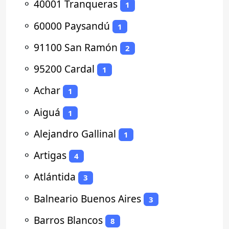
⚬
40001 Tranqueras
1
⚬
60000 Paysandú
1
⚬
91100 San Ramón
2
⚬
95200 Cardal
1
⚬
Achar
1
⚬
Aiguá
1
⚬
Alejandro Gallinal
1
⚬
Artigas
4
⚬
Atlántida
3
⚬
Balneario Buenos Aires
3
⚬
Barros Blancos
8