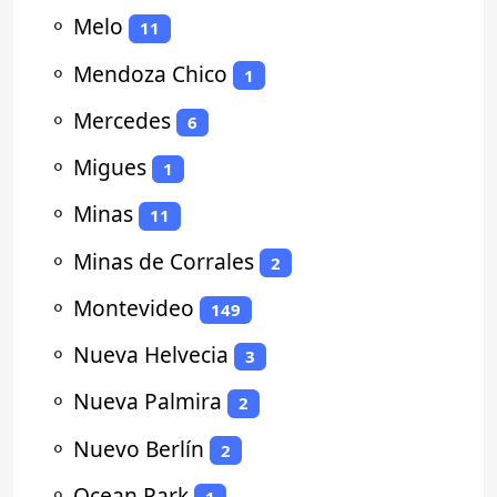
⚬
Melo
11
⚬
Mendoza Chico
1
⚬
Mercedes
6
⚬
Migues
1
⚬
Minas
11
⚬
Minas de Corrales
2
⚬
Montevideo
149
⚬
Nueva Helvecia
3
⚬
Nueva Palmira
2
⚬
Nuevo Berlín
2
⚬
Ocean Park
1