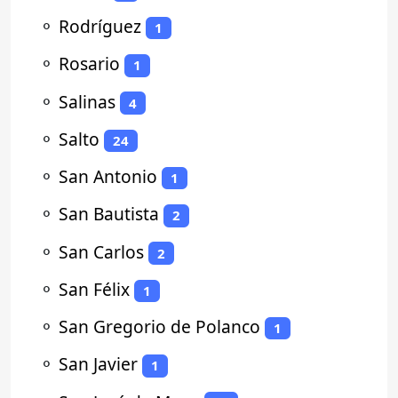
⚬
Rodríguez
1
⚬
Rosario
1
⚬
Salinas
4
⚬
Salto
24
⚬
San Antonio
1
⚬
San Bautista
2
⚬
San Carlos
2
⚬
San Félix
1
⚬
San Gregorio de Polanco
1
⚬
San Javier
1