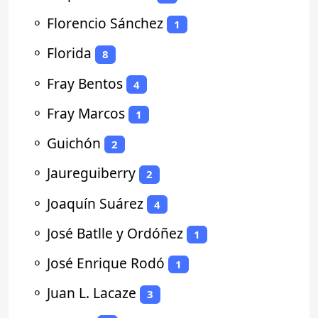
⚬
Florencio Sánchez
1
⚬
Florida
8
⚬
Fray Bentos
4
⚬
Fray Marcos
1
⚬
Guichón
2
⚬
Jaureguiberry
2
⚬
Joaquín Suárez
4
⚬
José Batlle y Ordóñez
1
⚬
José Enrique Rodó
1
⚬
Juan L. Lacaze
3