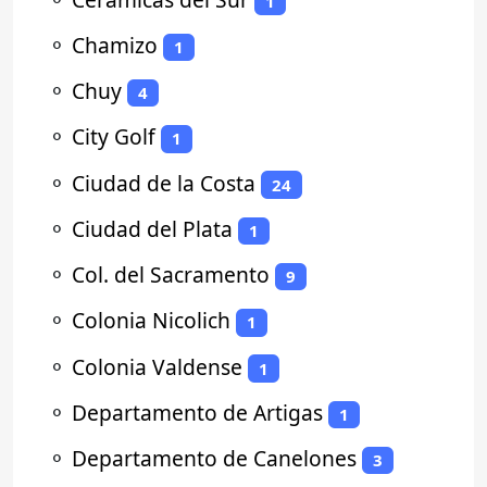
1
⚬
Chamizo
1
⚬
Chuy
4
⚬
City Golf
1
⚬
Ciudad de la Costa
24
⚬
Ciudad del Plata
1
⚬
Col. del Sacramento
9
⚬
Colonia Nicolich
1
⚬
Colonia Valdense
1
⚬
Departamento de Artigas
1
⚬
Departamento de Canelones
3