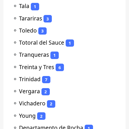
⚬
Tala
1
⚬
Tarariras
3
⚬
Toledo
3
⚬
Totoral del Sauce
1
⚬
Tranqueras
1
⚬
Treinta y Tres
6
⚬
Trinidad
7
⚬
Vergara
2
⚬
Vichadero
2
⚬
Young
2
⚬
Departamento de Rocha
1