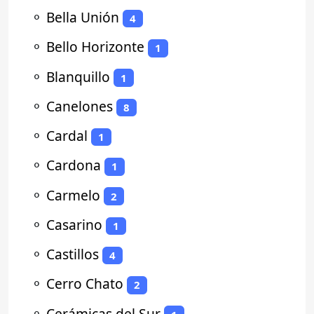
⚬
Bella Unión
4
⚬
Bello Horizonte
1
⚬
Blanquillo
1
⚬
Canelones
8
⚬
Cardal
1
⚬
Cardona
1
⚬
Carmelo
2
⚬
Casarino
1
⚬
Castillos
4
⚬
Cerro Chato
2
⚬
Cerámicas del Sur