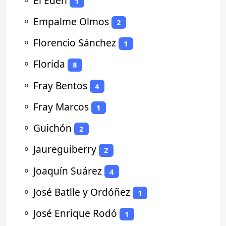
⚬
El Edén
1
⚬
Empalme Olmos
2
⚬
Florencio Sánchez
1
⚬
Florida
8
⚬
Fray Bentos
4
⚬
Fray Marcos
1
⚬
Guichón
2
⚬
Jaureguiberry
2
⚬
Joaquín Suárez
4
⚬
José Batlle y Ordóñez
1
⚬
José Enrique Rodó
1