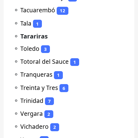
⚬
Tacuarembó
12
⚬
Tala
1
⚬
Tarariras
⚬
Toledo
3
⚬
Totoral del Sauce
1
⚬
Tranqueras
1
⚬
Treinta y Tres
6
⚬
Trinidad
7
⚬
Vergara
2
⚬
Vichadero
2