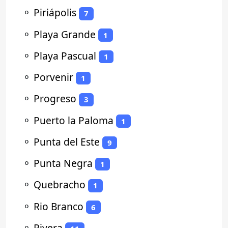
⚬
Piriápolis
7
⚬
Playa Grande
1
⚬
Playa Pascual
1
⚬
Porvenir
1
⚬
Progreso
3
⚬
Puerto la Paloma
1
⚬
Punta del Este
9
⚬
Punta Negra
1
⚬
Quebracho
1
⚬
Rio Branco
6
⚬
Rivera