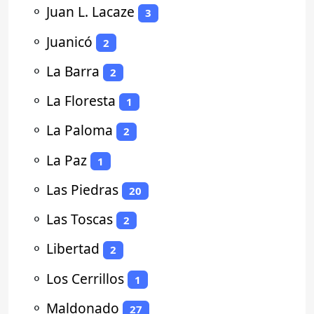
⚬
Juan L. Lacaze
3
⚬
Juanicó
2
⚬
La Barra
2
⚬
La Floresta
1
⚬
La Paloma
2
⚬
La Paz
1
⚬
Las Piedras
20
⚬
Las Toscas
2
⚬
Libertad
2
⚬
Los Cerrillos
1
⚬
Maldonado
27