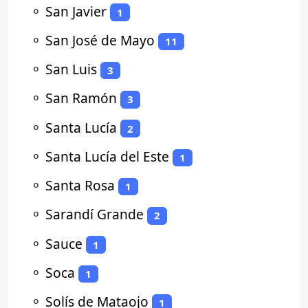
⚬
San Javier
1
⚬
San José de Mayo
11
⚬
San Luis
3
⚬
San Ramón
3
⚬
Santa Lucía
2
⚬
Santa Lucía del Este
1
⚬
Santa Rosa
1
⚬
Sarandí Grande
2
⚬
Sauce
1
⚬
Soca
1
⚬
Solís de Mataojo
1