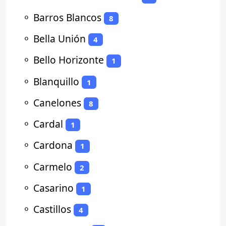
⚬
Barros Blancos
8
⚬
Bella Unión
4
⚬
Bello Horizonte
1
⚬
Blanquillo
1
⚬
Canelones
8
⚬
Cardal
1
⚬
Cardona
1
⚬
Carmelo
2
⚬
Casarino
1
⚬
Castillos
4