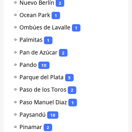
⚬
Nuevo Berlín
2
⚬
Ocean Park
1
⚬
Ombúes de Lavalle
1
⚬
Palmitas
1
⚬
Pan de Azúcar
2
⚬
Pando
10
⚬
Parque del Plata
5
⚬
Paso de los Toros
2
⚬
Paso Manuel Diaz
1
⚬
Paysandú
18
⚬
Pinamar
2