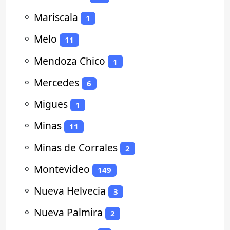
⚬
Mariscala
1
⚬
Melo
11
⚬
Mendoza Chico
1
⚬
Mercedes
6
⚬
Migues
1
⚬
Minas
11
⚬
Minas de Corrales
2
⚬
Montevideo
149
⚬
Nueva Helvecia
3
⚬
Nueva Palmira
2