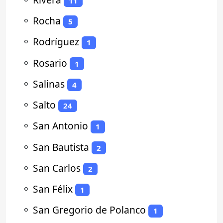
11
⚬
Rocha
5
⚬
Rodríguez
1
⚬
Rosario
1
⚬
Salinas
4
⚬
Salto
24
⚬
San Antonio
1
⚬
San Bautista
2
⚬
San Carlos
2
⚬
San Félix
1
⚬
San Gregorio de Polanco
1