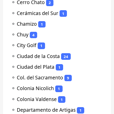
⚬
Cerro Chato
2
⚬
Cerámicas del Sur
1
⚬
Chamizo
1
⚬
Chuy
4
⚬
City Golf
1
⚬
Ciudad de la Costa
24
⚬
Ciudad del Plata
1
⚬
Col. del Sacramento
9
⚬
Colonia Nicolich
1
⚬
Colonia Valdense
1
⚬
Departamento de Artigas
1