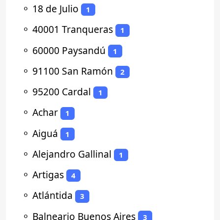
⚬
18 de Julio
1
⚬
40001 Tranqueras
1
⚬
60000 Paysandú
1
⚬
91100 San Ramón
2
⚬
95200 Cardal
1
⚬
Achar
1
⚬
Aiguá
1
⚬
Alejandro Gallinal
1
⚬
Artigas
4
⚬
Atlántida
3
⚬
Balneario Buenos Aires
3