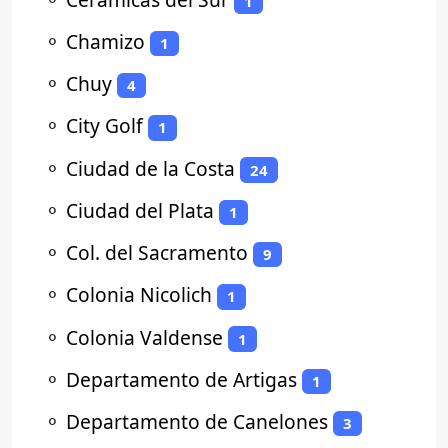
1
⚬
Chamizo
1
⚬
Chuy
4
⚬
City Golf
1
⚬
Ciudad de la Costa
24
⚬
Ciudad del Plata
1
⚬
Col. del Sacramento
9
⚬
Colonia Nicolich
1
⚬
Colonia Valdense
1
⚬
Departamento de Artigas
1
⚬
Departamento de Canelones
3