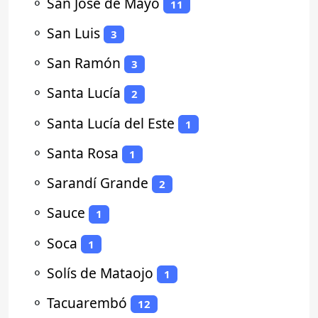
⚬
San José de Mayo
11
⚬
San Luis
3
⚬
San Ramón
3
⚬
Santa Lucía
2
⚬
Santa Lucía del Este
1
⚬
Santa Rosa
1
⚬
Sarandí Grande
2
⚬
Sauce
1
⚬
Soca
1
⚬
Solís de Mataojo
1
⚬
Tacuarembó
12