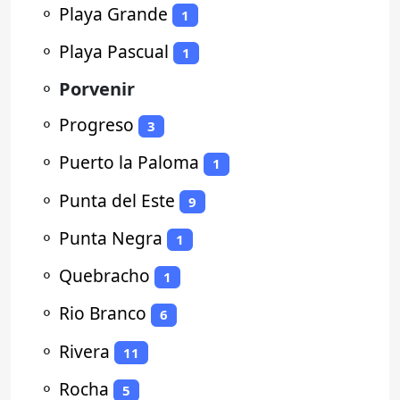
⚬
Playa Grande
1
⚬
Playa Pascual
1
⚬
Porvenir
⚬
Progreso
3
⚬
Puerto la Paloma
1
⚬
Punta del Este
9
⚬
Punta Negra
1
⚬
Quebracho
1
⚬
Rio Branco
6
⚬
Rivera
11
⚬
Rocha
5