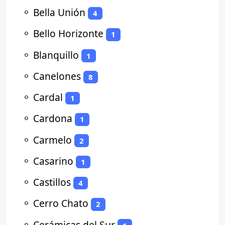
⚬
Bella Unión
4
⚬
Bello Horizonte
1
⚬
Blanquillo
1
⚬
Canelones
8
⚬
Cardal
1
⚬
Cardona
1
⚬
Carmelo
2
⚬
Casarino
1
⚬
Castillos
4
⚬
Cerro Chato
2
⚬
Cerámicas del Sur