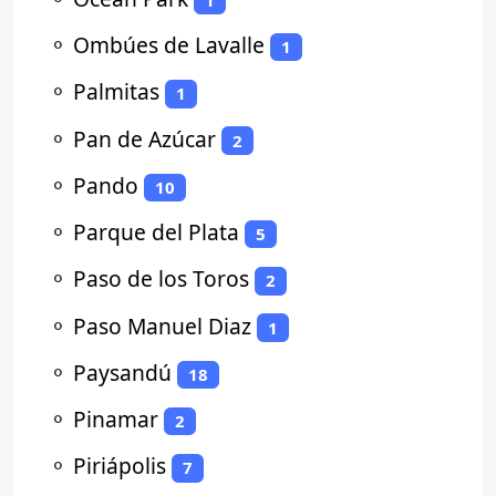
⚬
Ombúes de Lavalle
1
⚬
Palmitas
1
⚬
Pan de Azúcar
2
⚬
Pando
10
⚬
Parque del Plata
5
⚬
Paso de los Toros
2
⚬
Paso Manuel Diaz
1
⚬
Paysandú
18
⚬
Pinamar
2
⚬
Piriápolis
7