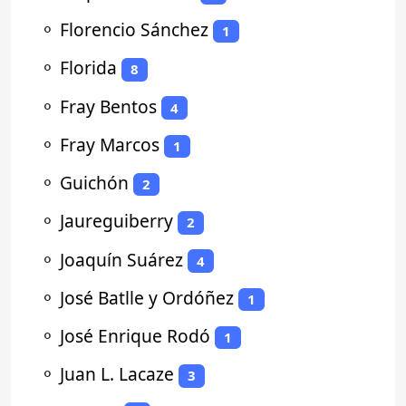
⚬
Florencio Sánchez
1
⚬
Florida
8
⚬
Fray Bentos
4
⚬
Fray Marcos
1
⚬
Guichón
2
⚬
Jaureguiberry
2
⚬
Joaquín Suárez
4
⚬
José Batlle y Ordóñez
1
⚬
José Enrique Rodó
1
⚬
Juan L. Lacaze
3