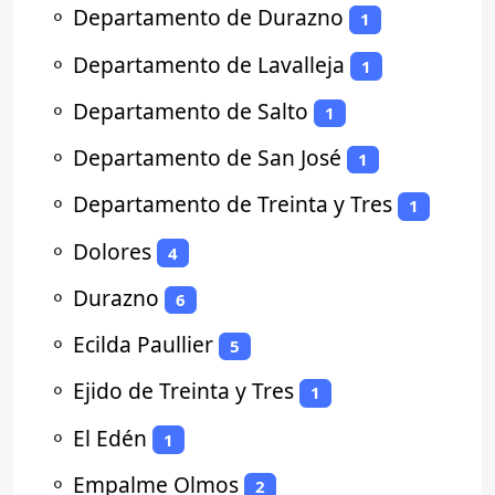
⚬
Departamento de Durazno
1
⚬
Departamento de Lavalleja
1
⚬
Departamento de Salto
1
⚬
Departamento de San José
1
⚬
Departamento de Treinta y Tres
1
⚬
Dolores
4
⚬
Durazno
6
⚬
Ecilda Paullier
5
⚬
Ejido de Treinta y Tres
1
⚬
El Edén
1
⚬
Empalme Olmos
2