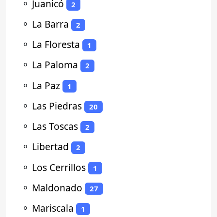
⚬
Juanicó
2
⚬
La Barra
2
⚬
La Floresta
1
⚬
La Paloma
2
⚬
La Paz
1
⚬
Las Piedras
20
⚬
Las Toscas
2
⚬
Libertad
2
⚬
Los Cerrillos
1
⚬
Maldonado
27
⚬
Mariscala
1