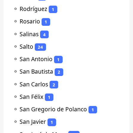
⚬
Rodríguez
1
⚬
Rosario
1
⚬
Salinas
4
⚬
Salto
24
⚬
San Antonio
1
⚬
San Bautista
2
⚬
San Carlos
2
⚬
San Félix
1
⚬
San Gregorio de Polanco
1
⚬
San Javier
1