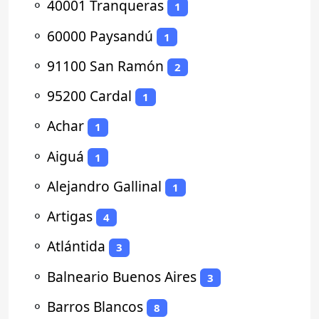
⚬
40001 Tranqueras
1
⚬
60000 Paysandú
1
⚬
91100 San Ramón
2
⚬
95200 Cardal
1
⚬
Achar
1
⚬
Aiguá
1
⚬
Alejandro Gallinal
1
⚬
Artigas
4
⚬
Atlántida
3
⚬
Balneario Buenos Aires
3
⚬
Barros Blancos
8