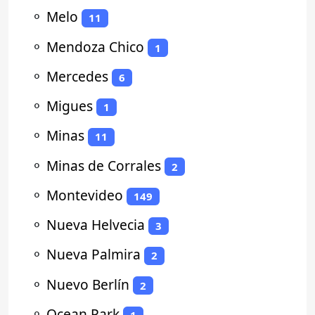
⚬
Melo
11
⚬
Mendoza Chico
1
⚬
Mercedes
6
⚬
Migues
1
⚬
Minas
11
⚬
Minas de Corrales
2
⚬
Montevideo
149
⚬
Nueva Helvecia
3
⚬
Nueva Palmira
2
⚬
Nuevo Berlín
2
⚬
Ocean Park
1