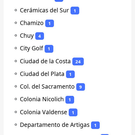
⚬
Cerámicas del Sur
1
⚬
Chamizo
1
⚬
Chuy
4
⚬
City Golf
1
⚬
Ciudad de la Costa
24
⚬
Ciudad del Plata
1
⚬
Col. del Sacramento
9
⚬
Colonia Nicolich
1
⚬
Colonia Valdense
1
⚬
Departamento de Artigas
1