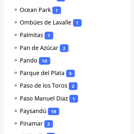
⚬
Ocean Park
1
⚬
Ombúes de Lavalle
1
⚬
Palmitas
1
⚬
Pan de Azúcar
2
⚬
Pando
10
⚬
Parque del Plata
5
⚬
Paso de los Toros
2
⚬
Paso Manuel Diaz
1
⚬
Paysandú
18
⚬
Pinamar
2