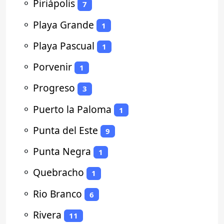
⚬
Piriápolis
7
⚬
Playa Grande
1
⚬
Playa Pascual
1
⚬
Porvenir
1
⚬
Progreso
3
⚬
Puerto la Paloma
1
⚬
Punta del Este
9
⚬
Punta Negra
1
⚬
Quebracho
1
⚬
Rio Branco
6
⚬
Rivera
11