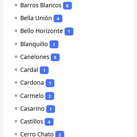
⚬
Barros Blancos
8
⚬
Bella Unión
4
⚬
Bello Horizonte
1
⚬
Blanquillo
1
⚬
Canelones
8
⚬
Cardal
1
⚬
Cardona
1
⚬
Carmelo
2
⚬
Casarino
1
⚬
Castillos
4
⚬
Cerro Chato
2