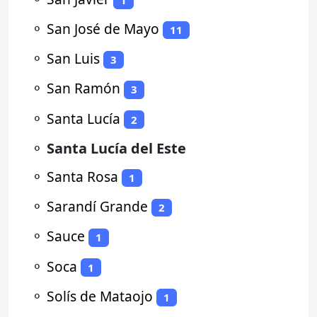
⚬
San José de Mayo
11
⚬
San Luis
3
⚬
San Ramón
3
⚬
Santa Lucía
2
⚬
Santa Lucía del Este
⚬
Santa Rosa
1
⚬
Sarandí Grande
2
⚬
Sauce
1
⚬
Soca
1
⚬
Solís de Mataojo
1