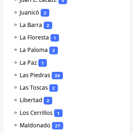
3
⚬
Juanicó
2
⚬
La Barra
2
⚬
La Floresta
1
⚬
La Paloma
2
⚬
La Paz
1
⚬
Las Piedras
20
⚬
Las Toscas
2
⚬
Libertad
2
⚬
Los Cerrillos
1
⚬
Maldonado
27