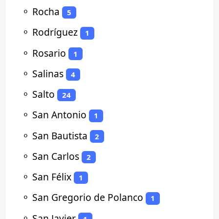
⚬
Rocha
5
⚬
Rodríguez
1
⚬
Rosario
1
⚬
Salinas
4
⚬
Salto
24
⚬
San Antonio
1
⚬
San Bautista
2
⚬
San Carlos
2
⚬
San Félix
1
⚬
San Gregorio de Polanco
1
⚬
San Javier
1