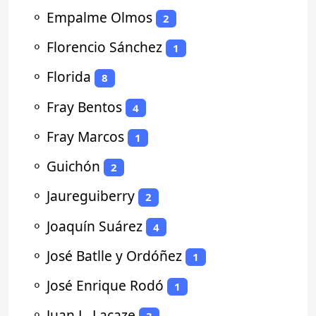
⚬
Empalme Olmos
2
⚬
Florencio Sánchez
1
⚬
Florida
8
⚬
Fray Bentos
4
⚬
Fray Marcos
1
⚬
Guichón
2
⚬
Jaureguiberry
2
⚬
Joaquín Suárez
4
⚬
José Batlle y Ordóñez
1
⚬
José Enrique Rodó
1
⚬
Juan L. Lacaze