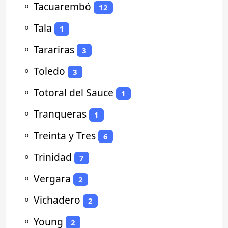
⚬
Tacuarembó
12
⚬
Tala
1
⚬
Tarariras
3
⚬
Toledo
3
⚬
Totoral del Sauce
1
⚬
Tranqueras
1
⚬
Treinta y Tres
6
⚬
Trinidad
7
⚬
Vergara
2
⚬
Vichadero
2
⚬
Young
2