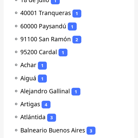
1
⚬
40001 Tranqueras
1
⚬
60000 Paysandú
1
⚬
91100 San Ramón
2
⚬
95200 Cardal
1
⚬
Achar
1
⚬
Aiguá
1
⚬
Alejandro Gallinal
1
⚬
Artigas
4
⚬
Atlántida
3
⚬
Balneario Buenos Aires
3