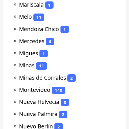
⚬
Mariscala
1
⚬
Melo
11
⚬
Mendoza Chico
1
⚬
Mercedes
6
⚬
Migues
1
⚬
Minas
11
⚬
Minas de Corrales
2
⚬
Montevideo
149
⚬
Nueva Helvecia
3
⚬
Nueva Palmira
2
⚬
Nuevo Berlín
2