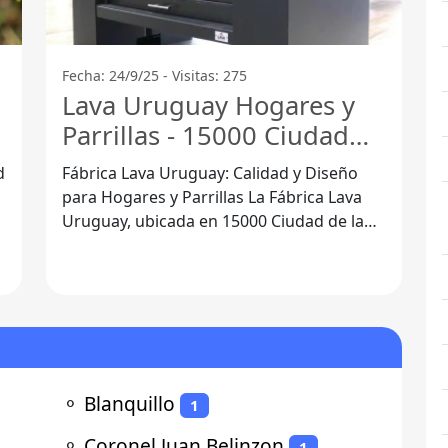
Fecha: 24/9/25 - Visitas: 275
Lava Uruguay Hogares y
Parrillas - 15000 Ciudad
De La Costa
d
Fábrica Lava Uruguay: Calidad y Diseño
para Hogares y Parrillas La Fábrica Lava
Uruguay, ubicada en 15000 Ciudad de la
Costa, Departamento de Canelones, se
⚬
Blanquillo
1
⚬
Coronel Juan Belinzon
1