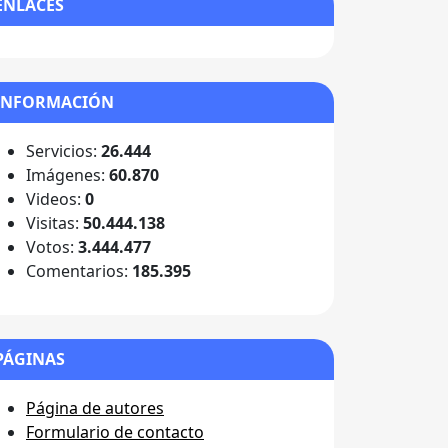
ENLACES
INFORMACIÓN
Servicios:
26.444
Imágenes:
60.870
Videos:
0
Visitas:
50.444.138
Votos:
3.444.477
Comentarios:
185.395
PÁGINAS
Página de autores
Formulario de contacto