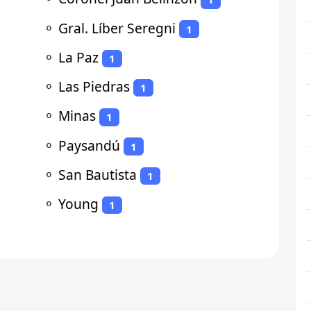
⚬
Gral. Líber Seregni
1
⚬
La Paz
1
⚬
Las Piedras
1
⚬
Minas
1
⚬
Paysandú
1
⚬
San Bautista
1
⚬
Young
1