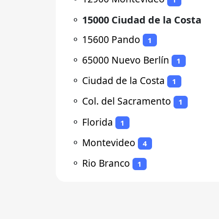
⚬
15000 Ciudad de la Costa
⚬
15600 Pando
1
⚬
65000 Nuevo Berlín
1
⚬
Ciudad de la Costa
1
⚬
Col. del Sacramento
1
⚬
Florida
1
⚬
Montevideo
4
⚬
Rio Branco
1