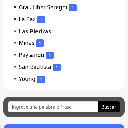
⚬
Gral. Líber Seregni
1
⚬
La Paz
1
⚬
Las Piedras
⚬
Minas
1
⚬
Paysandú
1
⚬
San Bautista
1
⚬
Young
1
Buscar