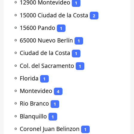
⚬
12900 Montevideo
1
⚬
15000 Ciudad de la Costa
2
⚬
15600 Pando
1
⚬
65000 Nuevo Berlín
1
⚬
Ciudad de la Costa
1
⚬
Col. del Sacramento
1
⚬
Florida
1
⚬
Montevideo
4
⚬
Rio Branco
1
⚬
Blanquillo
1
⚬
Coronel Juan Belinzon
1