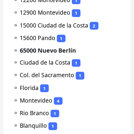
1
⚬
12900 Montevideo
1
⚬
15000 Ciudad de la Costa
2
⚬
15600 Pando
1
⚬
65000 Nuevo Berlín
⚬
Ciudad de la Costa
1
⚬
Col. del Sacramento
1
⚬
Florida
1
⚬
Montevideo
4
⚬
Rio Branco
1
⚬
Blanquillo
1