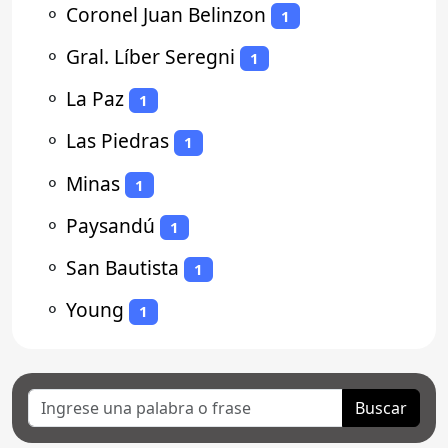
⚬
Coronel Juan Belinzon
1
⚬
Gral. Líber Seregni
1
⚬
La Paz
1
⚬
Las Piedras
1
⚬
Minas
1
⚬
Paysandú
1
⚬
San Bautista
1
⚬
Young
1
Buscar