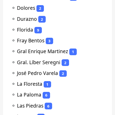
⚬
Dolores
2
⚬
Durazno
2
⚬
Florida
9
⚬
Fray Bentos
3
⚬
Gral Enrique Martinez
1
⚬
Gral. Líber Seregni
2
⚬
José Pedro Varela
2
⚬
La Floresta
1
⚬
La Paloma
6
⚬
Las Piedras
6