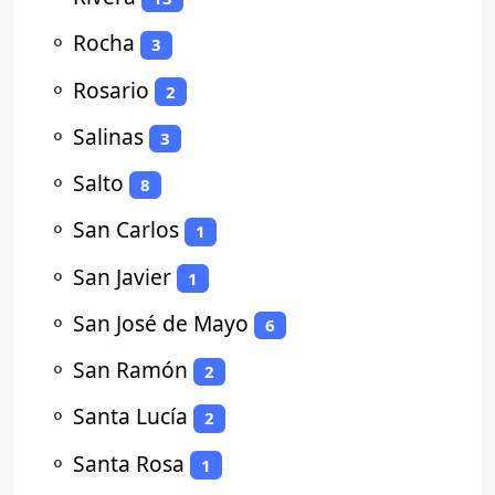
⚬
Rocha
3
⚬
Rosario
2
⚬
Salinas
3
⚬
Salto
8
⚬
San Carlos
1
⚬
San Javier
1
⚬
San José de Mayo
6
⚬
San Ramón
2
⚬
Santa Lucía
2
⚬
Santa Rosa
1