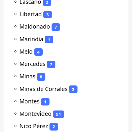
⚬
Lascano
2
⚬
Libertad
3
⚬
Maldonado
7
⚬
Marindia
1
⚬
Melo
4
⚬
Mercedes
7
⚬
Minas
8
⚬
Minas de Corrales
2
⚬
Montes
1
⚬
Montevideo
91
⚬
Nico Pérez
2