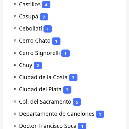
⚬
Castillos
4
⚬
Casupá
2
⚬
Cebollatí
1
⚬
Cerro Chato
1
⚬
Cerro Signorelli
1
⚬
Chuy
2
⚬
Ciudad de la Costa
3
⚬
Ciudad del Plata
3
⚬
Col. del Sacramento
5
⚬
Departamento de Canelones
1
⚬
Doctor Francisco Soca
1