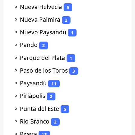
⚬
Nueva Helvecia
5
⚬
Nueva Palmira
2
⚬
Nuevo Paysandu
1
⚬
Pando
2
⚬
Parque del Plata
1
⚬
Paso de los Toros
3
⚬
Paysandú
11
⚬
Piriápolis
2
⚬
Punta del Este
5
⚬
Rio Branco
2
⚬
Rivera
13