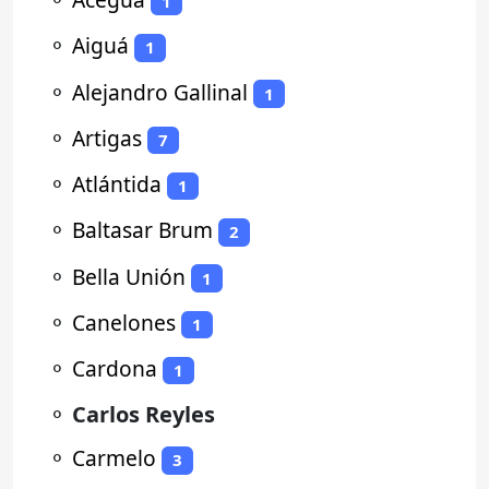
1
⚬
Aiguá
1
⚬
Alejandro Gallinal
1
⚬
Artigas
7
⚬
Atlántida
1
⚬
Baltasar Brum
2
⚬
Bella Unión
1
⚬
Canelones
1
⚬
Cardona
1
⚬
Carlos Reyles
⚬
Carmelo
3