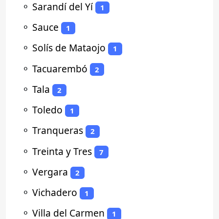
⚬
Sarandí del Yí
1
⚬
Sauce
1
⚬
Solís de Mataojo
1
⚬
Tacuarembó
2
⚬
Tala
2
⚬
Toledo
1
⚬
Tranqueras
2
⚬
Treinta y Tres
7
⚬
Vergara
2
⚬
Vichadero
1
⚬
Villa del Carmen
1