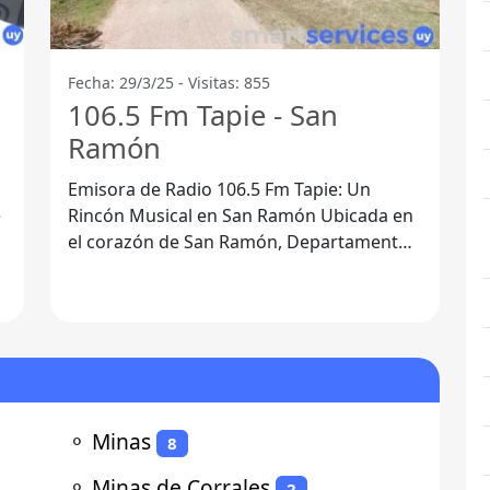
Fecha: 29/3/25 - Visitas: 855
106.5 Fm Tapie - San
Ramón
Emisora de Radio 106.5 Fm Tapie: Un
Rincón Musical en San Ramón Ubicada en
el corazón de San Ramón, Departamento
de Canelones, la emisora de radio 106.5
Fm
⚬
Minas
8
⚬
Minas de Corrales
2