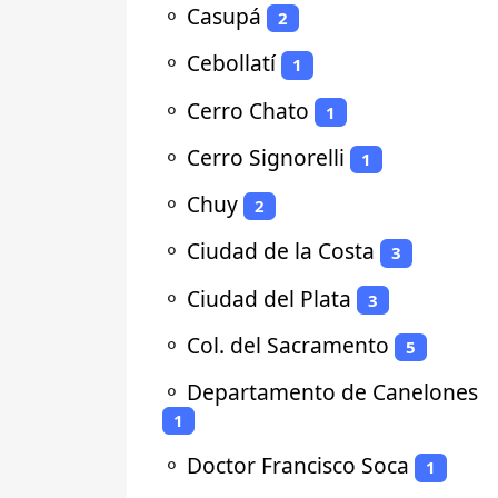
⚬
Casupá
2
⚬
Cebollatí
1
⚬
Cerro Chato
1
⚬
Cerro Signorelli
1
⚬
Chuy
2
⚬
Ciudad de la Costa
3
⚬
Ciudad del Plata
3
⚬
Col. del Sacramento
5
⚬
Departamento de Canelones
1
⚬
Doctor Francisco Soca
1