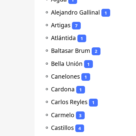
⚬
Alejandro Gallinal
1
⚬
Artigas
7
⚬
Atlántida
1
⚬
Baltasar Brum
2
⚬
Bella Unión
1
⚬
Canelones
1
⚬
Cardona
1
⚬
Carlos Reyles
1
⚬
Carmelo
3
⚬
Castillos
4