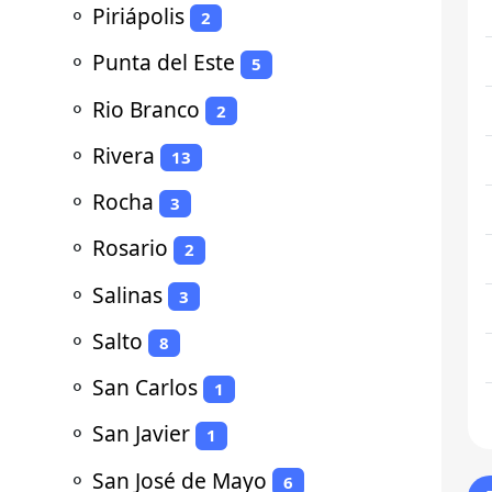
⚬
Piriápolis
2
⚬
Punta del Este
5
⚬
Rio Branco
2
⚬
Rivera
13
⚬
Rocha
3
⚬
Rosario
2
⚬
Salinas
3
⚬
Salto
8
⚬
San Carlos
1
⚬
San Javier
1
⚬
San José de Mayo
6