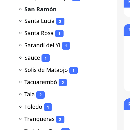
⚬
San Ramón
⚬
Santa Lucía
2
⚬
Santa Rosa
1
⚬
Sarandí del Yí
1
⚬
Sauce
1
⚬
Solís de Mataojo
1
⚬
Tacuarembó
2
⚬
Tala
2
⚬
Toledo
1
⚬
Tranqueras
2