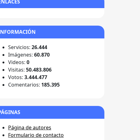
ENLACES
INFORMACIÓN
Servicios:
26.444
Imágenes:
60.870
Videos:
0
Visitas:
50.483.806
Votos:
3.444.477
Comentarios:
185.395
PÁGINAS
Página de autores
Formulario de contacto