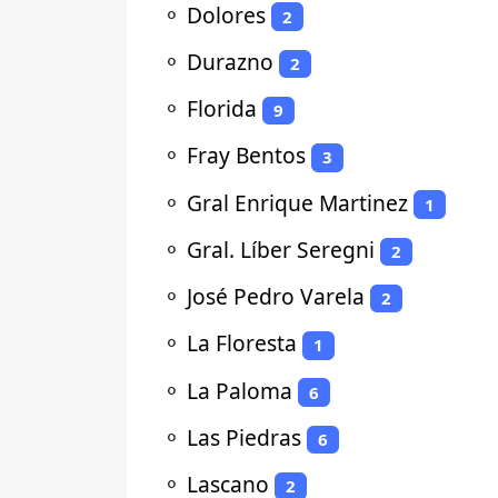
⚬
Dolores
2
⚬
Durazno
2
⚬
Florida
9
⚬
Fray Bentos
3
⚬
Gral Enrique Martinez
1
⚬
Gral. Líber Seregni
2
⚬
José Pedro Varela
2
⚬
La Floresta
1
⚬
La Paloma
6
⚬
Las Piedras
6
⚬
Lascano
2