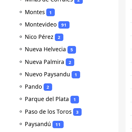
⚬
Montes
1
⚬
Montevideo
91
⚬
Nico Pérez
2
⚬
Nueva Helvecia
5
⚬
Nueva Palmira
2
⚬
Nuevo Paysandu
1
⚬
Pando
2
⚬
Parque del Plata
1
⚬
Paso de los Toros
3
⚬
Paysandú
11