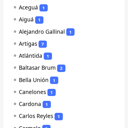
⚬
Aceguá
1
⚬
Aiguá
1
⚬
Alejandro Gallinal
1
⚬
Artigas
7
⚬
Atlántida
1
⚬
Baltasar Brum
2
⚬
Bella Unión
1
⚬
Canelones
1
⚬
Cardona
1
⚬
Carlos Reyles
1