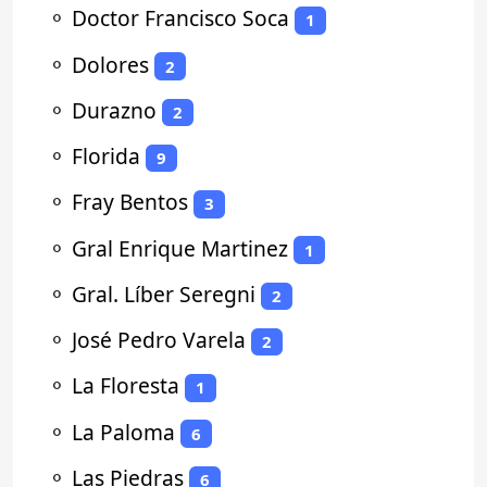
⚬
Doctor Francisco Soca
1
⚬
Dolores
2
⚬
Durazno
2
⚬
Florida
9
⚬
Fray Bentos
3
⚬
Gral Enrique Martinez
1
⚬
Gral. Líber Seregni
2
⚬
José Pedro Varela
2
⚬
La Floresta
1
⚬
La Paloma
6
⚬
Las Piedras
6