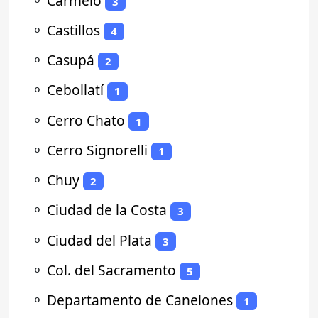
⚬
Carmelo
3
⚬
Castillos
4
⚬
Casupá
2
⚬
Cebollatí
1
⚬
Cerro Chato
1
⚬
Cerro Signorelli
1
⚬
Chuy
2
⚬
Ciudad de la Costa
3
⚬
Ciudad del Plata
3
⚬
Col. del Sacramento
5
⚬
Departamento de Canelones
1