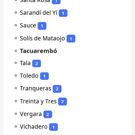
1
⚬
Sarandí del Yí
1
⚬
Sauce
1
⚬
Solís de Mataojo
1
⚬
Tacuarembó
⚬
Tala
2
⚬
Toledo
1
⚬
Tranqueras
2
⚬
Treinta y Tres
7
⚬
Vergara
2
⚬
Vichadero
1