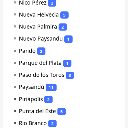
⚬
Nico Pérez
2
⚬
Nueva Helvecia
5
⚬
Nueva Palmira
2
⚬
Nuevo Paysandu
1
⚬
Pando
2
⚬
Parque del Plata
1
⚬
Paso de los Toros
3
⚬
Paysandú
11
⚬
Piriápolis
2
⚬
Punta del Este
5
⚬
Rio Branco
2