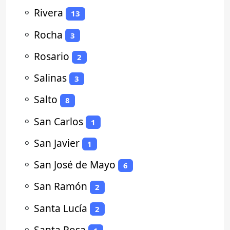
⚬
Rivera
13
⚬
Rocha
3
⚬
Rosario
2
⚬
Salinas
3
⚬
Salto
8
⚬
San Carlos
1
⚬
San Javier
1
⚬
San José de Mayo
6
⚬
San Ramón
2
⚬
Santa Lucía
2
⚬
Santa Rosa