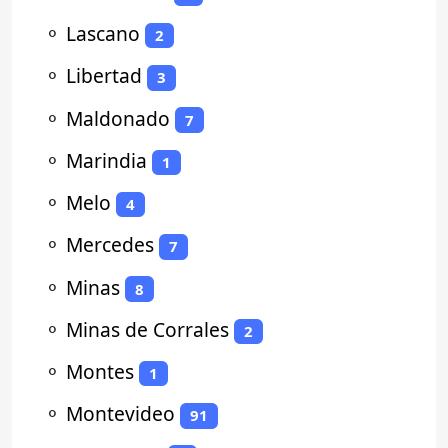
⚬
Lascano
2
⚬
Libertad
3
⚬
Maldonado
7
⚬
Marindia
1
⚬
Melo
4
⚬
Mercedes
7
⚬
Minas
8
⚬
Minas de Corrales
2
⚬
Montes
1
⚬
Montevideo
91