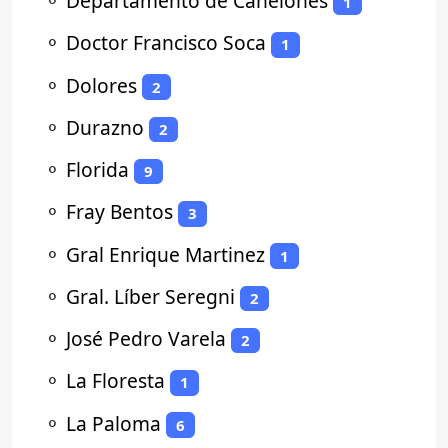
⚬
Departamento de Canelones
1
⚬
Doctor Francisco Soca
1
⚬
Dolores
2
⚬
Durazno
2
⚬
Florida
9
⚬
Fray Bentos
3
⚬
Gral Enrique Martinez
1
⚬
Gral. Líber Seregni
2
⚬
José Pedro Varela
2
⚬
La Floresta
1
⚬
La Paloma
6