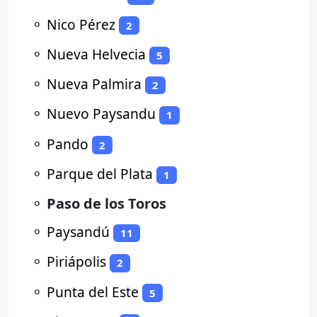
⚬
Nico Pérez
2
⚬
Nueva Helvecia
5
⚬
Nueva Palmira
2
⚬
Nuevo Paysandu
1
⚬
Pando
2
⚬
Parque del Plata
1
⚬
Paso de los Toros
⚬
Paysandú
11
⚬
Piriápolis
2
⚬
Punta del Este
5