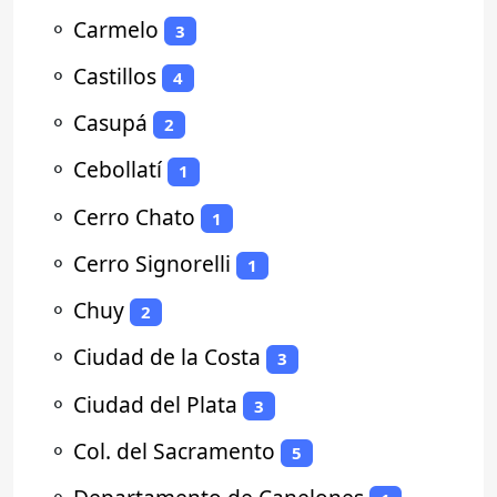
⚬
Carmelo
3
⚬
Castillos
4
⚬
Casupá
2
⚬
Cebollatí
1
⚬
Cerro Chato
1
⚬
Cerro Signorelli
1
⚬
Chuy
2
⚬
Ciudad de la Costa
3
⚬
Ciudad del Plata
3
⚬
Col. del Sacramento
5