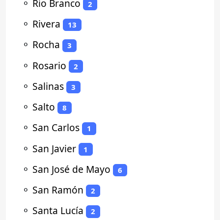
⚬
Rio Branco
2
⚬
Rivera
13
⚬
Rocha
3
⚬
Rosario
2
⚬
Salinas
3
⚬
Salto
8
⚬
San Carlos
1
⚬
San Javier
1
⚬
San José de Mayo
6
⚬
San Ramón
2
⚬
Santa Lucía
2