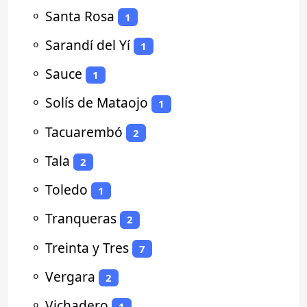
⚬
Santa Rosa
1
⚬
Sarandí del Yí
1
⚬
Sauce
1
⚬
Solís de Mataojo
1
⚬
Tacuarembó
2
⚬
Tala
2
⚬
Toledo
1
⚬
Tranqueras
2
⚬
Treinta y Tres
7
⚬
Vergara
2
⚬
Vichadero
1