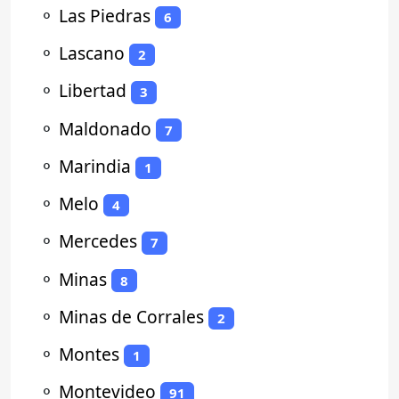
⚬
Las Piedras
6
⚬
Lascano
2
⚬
Libertad
3
⚬
Maldonado
7
⚬
Marindia
1
⚬
Melo
4
⚬
Mercedes
7
⚬
Minas
8
⚬
Minas de Corrales
2
⚬
Montes
1
⚬
Montevideo
91