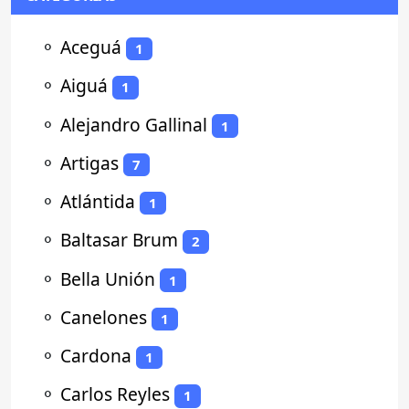
⚬
Aceguá
1
⚬
Aiguá
1
⚬
Alejandro Gallinal
1
⚬
Artigas
7
⚬
Atlántida
1
⚬
Baltasar Brum
2
⚬
Bella Unión
1
⚬
Canelones
1
⚬
Cardona
1
⚬
Carlos Reyles
1