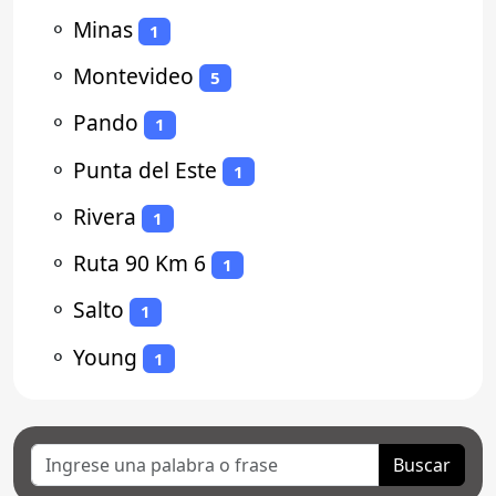
⚬
Minas
1
⚬
Montevideo
5
⚬
Pando
1
⚬
Punta del Este
1
⚬
Rivera
1
⚬
Ruta 90 Km 6
1
⚬
Salto
1
⚬
Young
1
Buscar