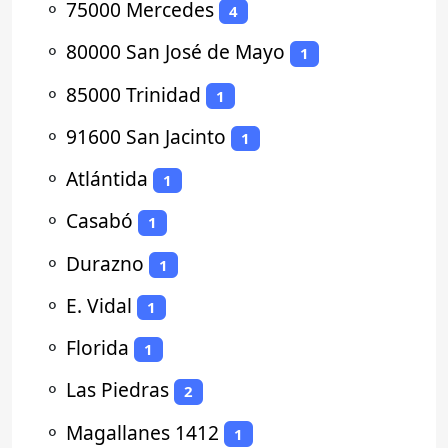
⚬
75000 Mercedes
4
⚬
80000 San José de Mayo
1
⚬
85000 Trinidad
1
⚬
91600 San Jacinto
1
⚬
Atlántida
1
⚬
Casabó
1
⚬
Durazno
1
⚬
E. Vidal
1
⚬
Florida
1
⚬
Las Piedras
2
⚬
Magallanes 1412
1