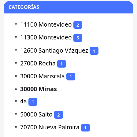
CATEGORÍAS
⚬
11100 Montevideo
2
⚬
11300 Montevideo
5
⚬
12600 Santiago Vázquez
1
⚬
27000 Rocha
1
⚬
30000 Mariscala
1
⚬
30000 Minas
⚬
4a
1
⚬
50000 Salto
2
⚬
70700 Nueva Palmira
1