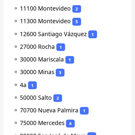
⚬
11100 Montevideo
2
⚬
11300 Montevideo
5
⚬
12600 Santiago Vázquez
1
⚬
27000 Rocha
1
⚬
30000 Mariscala
1
⚬
30000 Minas
3
⚬
4a
1
⚬
50000 Salto
2
⚬
70700 Nueva Palmira
1
⚬
75000 Mercedes
4