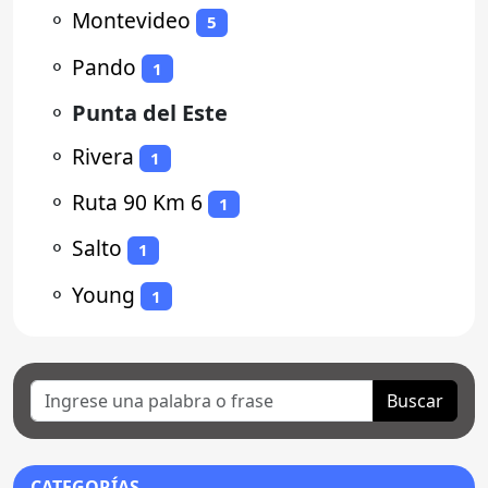
⚬
Montevideo
5
⚬
Pando
1
⚬
Punta del Este
⚬
Rivera
1
⚬
Ruta 90 Km 6
1
⚬
Salto
1
⚬
Young
1
Buscar
CATEGORÍAS