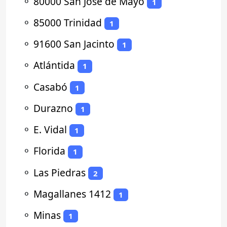
⚬
80000 San José de Mayo
1
⚬
85000 Trinidad
1
⚬
91600 San Jacinto
1
⚬
Atlántida
1
⚬
Casabó
1
⚬
Durazno
1
⚬
E. Vidal
1
⚬
Florida
1
⚬
Las Piedras
2
⚬
Magallanes 1412
1
⚬
Minas
1