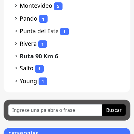
⚬
Montevideo
5
⚬
Pando
1
⚬
Punta del Este
1
⚬
Rivera
1
⚬
Ruta 90 Km 6
⚬
Salto
1
⚬
Young
1
Buscar
CATEGORÍAS