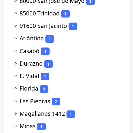
⚬
80000 San José de Mayo
1
⚬
85000 Trinidad
1
⚬
91600 San Jacinto
1
⚬
Atlántida
1
⚬
Casabó
1
⚬
Durazno
1
⚬
E. Vidal
1
⚬
Florida
1
⚬
Las Piedras
2
⚬
Magallanes 1412
1
⚬
Minas
1