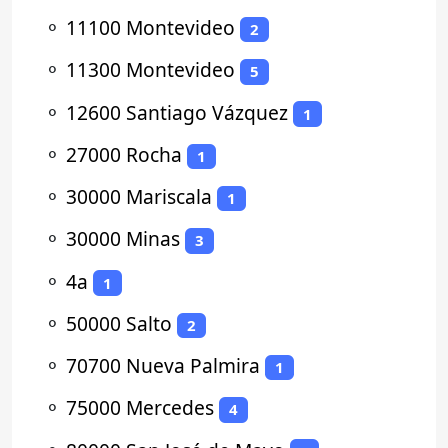
⚬
11100 Montevideo
2
⚬
11300 Montevideo
5
⚬
12600 Santiago Vázquez
1
⚬
27000 Rocha
1
⚬
30000 Mariscala
1
⚬
30000 Minas
3
⚬
4a
1
⚬
50000 Salto
2
⚬
70700 Nueva Palmira
1
⚬
75000 Mercedes
4