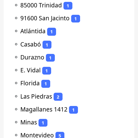
⚬
85000 Trinidad
1
⚬
91600 San Jacinto
1
⚬
Atlántida
1
⚬
Casabó
1
⚬
Durazno
1
⚬
E. Vidal
1
⚬
Florida
1
⚬
Las Piedras
2
⚬
Magallanes 1412
1
⚬
Minas
1
⚬
Montevideo
5