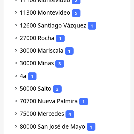
2
⚬
11300 Montevideo
5
⚬
12600 Santiago Vázquez
1
⚬
27000 Rocha
1
⚬
30000 Mariscala
1
⚬
30000 Minas
3
⚬
4a
1
⚬
50000 Salto
2
⚬
70700 Nueva Palmira
1
⚬
75000 Mercedes
4
⚬
80000 San José de Mayo
1