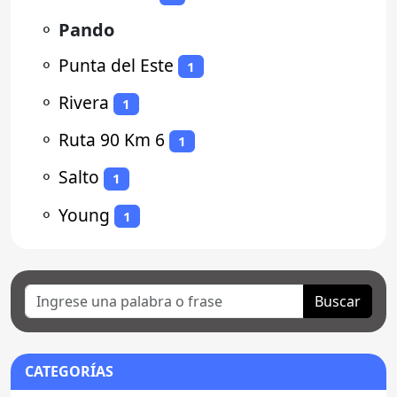
⚬
Pando
⚬
Punta del Este
1
⚬
Rivera
1
⚬
Ruta 90 Km 6
1
⚬
Salto
1
⚬
Young
1
Buscar
CATEGORÍAS