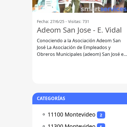
Fecha: 27/6/25 - Visitas: 731
Adeom San Jose - E. Vidal
Conociendo a la Asociación Adeom San
José La Asociación de Empleados y
Obreros Municipales (adeom) San José es
una organización que juega un papel
fundamental
CATEGORÍAS
⚬
11100 Montevideo
2
⚬
11300 Montevideo
5