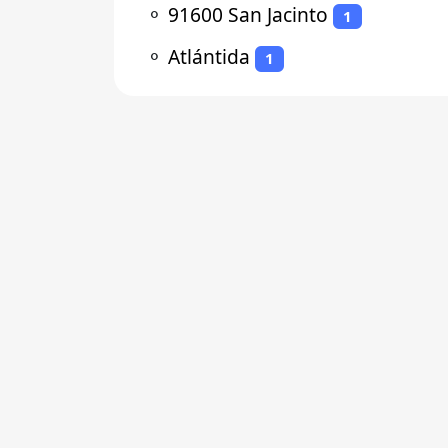
⚬
91600 San Jacinto
1
⚬
Atlántida
1