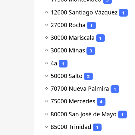
⚬
12600 Santiago Vázquez
1
⚬
27000 Rocha
1
⚬
30000 Mariscala
1
⚬
30000 Minas
3
⚬
4a
1
⚬
50000 Salto
2
⚬
70700 Nueva Palmira
1
⚬
75000 Mercedes
4
⚬
80000 San José de Mayo
1
⚬
85000 Trinidad
1