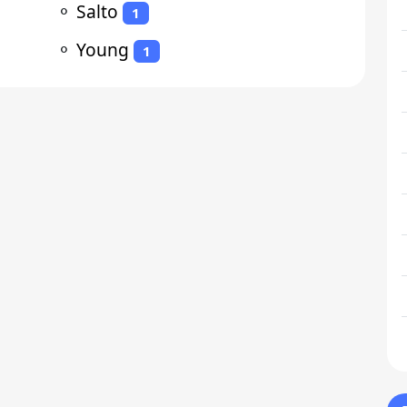
⚬
Salto
1
⚬
Young
1