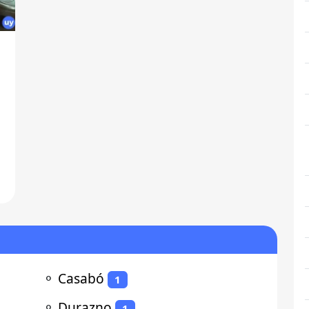
⚬
Casabó
1
⚬
Durazno
1