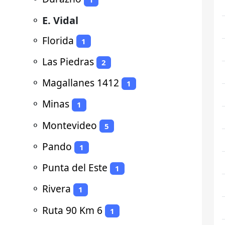
⚬
E. Vidal
⚬
Florida
1
⚬
Las Piedras
2
⚬
Magallanes 1412
1
⚬
Minas
1
⚬
Montevideo
5
⚬
Pando
1
⚬
Punta del Este
1
⚬
Rivera
1
⚬
Ruta 90 Km 6
1