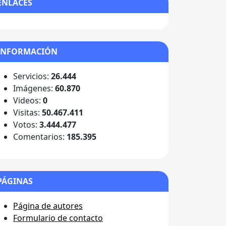
ENLACES
INFORMACIÓN
Servicios:
26.444
Imágenes:
60.870
Videos:
0
Visitas:
50.467.411
Votos:
3.444.477
Comentarios:
185.395
PÁGINAS
Página de autores
Formulario de contacto