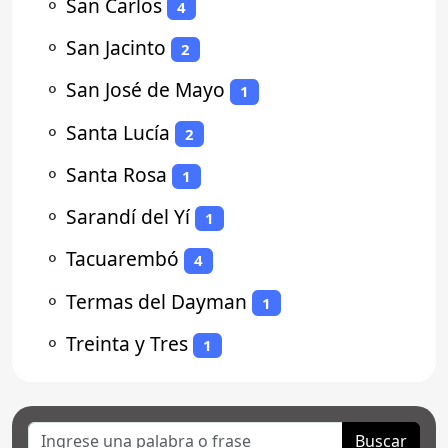
⚬
San Carlos
4
⚬
San Jacinto
2
⚬
San José de Mayo
1
⚬
Santa Lucía
2
⚬
Santa Rosa
1
⚬
Sarandí del Yí
1
⚬
Tacuarembó
4
⚬
Termas del Dayman
1
⚬
Treinta y Tres
1
Buscar