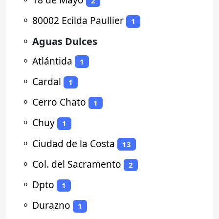
2
⚬
80002 Ecilda Paullier
1
⚬
Aguas Dulces
⚬
Atlántida
1
⚬
Cardal
1
⚬
Cerro Chato
1
⚬
Chuy
1
⚬
Ciudad de la Costa
13
⚬
Col. del Sacramento
2
⚬
Dpto
1
⚬
Durazno
1