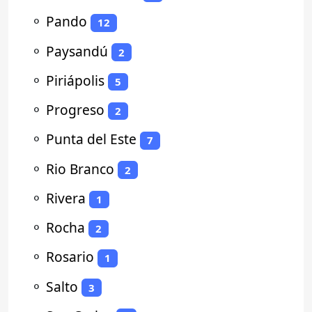
⚬
Pando
12
⚬
Paysandú
2
⚬
Piriápolis
5
⚬
Progreso
2
⚬
Punta del Este
7
⚬
Rio Branco
2
⚬
Rivera
1
⚬
Rocha
2
⚬
Rosario
1
⚬
Salto
3