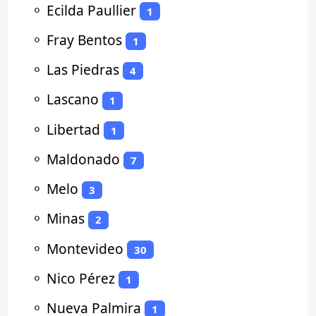
⚬
Ecilda Paullier
1
⚬
Fray Bentos
1
⚬
Las Piedras
4
⚬
Lascano
1
⚬
Libertad
1
⚬
Maldonado
7
⚬
Melo
3
⚬
Minas
2
⚬
Montevideo
30
⚬
Nico Pérez
1
⚬
Nueva Palmira
1