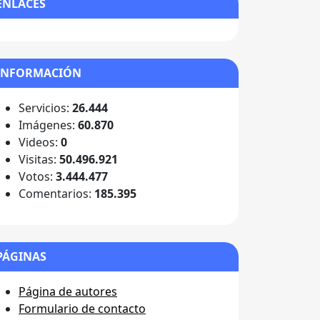
ENLACES
INFORMACIÓN
Servicios:
26.444
Imágenes:
60.870
Videos:
0
Visitas:
50.496.921
Votos:
3.444.477
Comentarios:
185.395
PÁGINAS
Página de autores
Formulario de contacto