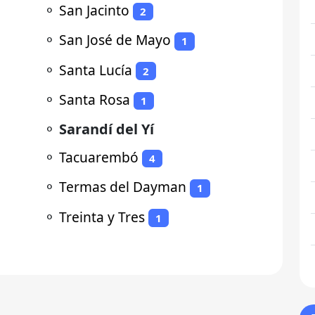
⚬
San Jacinto
2
⚬
San José de Mayo
1
⚬
Santa Lucía
2
⚬
Santa Rosa
1
⚬
Sarandí del Yí
⚬
Tacuarembó
4
⚬
Termas del Dayman
1
⚬
Treinta y Tres
1