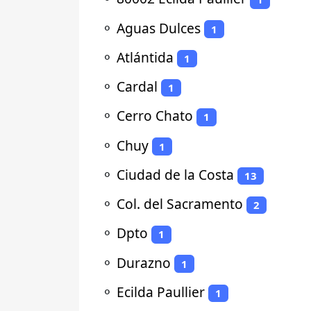
⚬
Aguas Dulces
1
⚬
Atlántida
1
⚬
Cardal
1
⚬
Cerro Chato
1
⚬
Chuy
1
⚬
Ciudad de la Costa
13
⚬
Col. del Sacramento
2
⚬
Dpto
1
⚬
Durazno
1
⚬
Ecilda Paullier
1