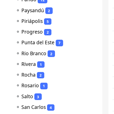
⚬
Paysandú
2
⚬
Piriápolis
5
⚬
Progreso
2
⚬
Punta del Este
7
⚬
Rio Branco
2
⚬
Rivera
1
⚬
Rocha
2
⚬
Rosario
1
⚬
Salto
3
⚬
San Carlos
4