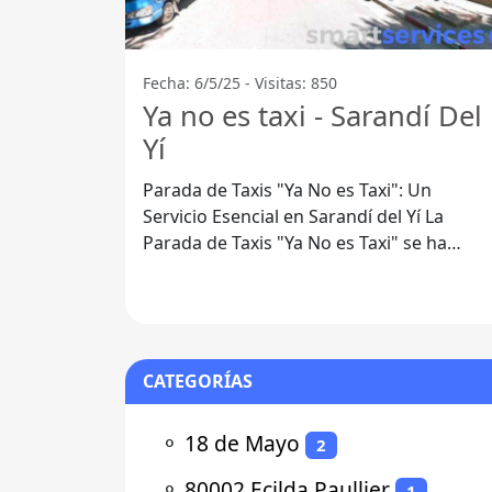
Fecha: 6/5/25 - Visitas: 850
Ya no es taxi - Sarandí Del
Yí
Parada de Taxis "Ya No es Taxi": Un
Servicio Esencial en Sarandí del Yí La
Parada de Taxis "Ya No es Taxi" se ha
convertido en un punto de referencia en
CATEGORÍAS
⚬
18 de Mayo
2
⚬
80002 Ecilda Paullier
1