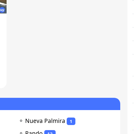
⚬
Nueva Palmira
1
⚬
Pando
12