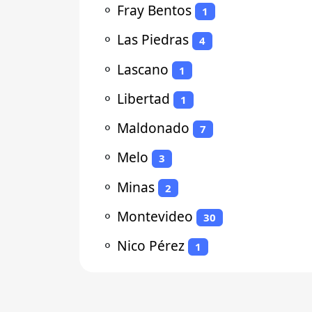
⚬
Fray Bentos
1
⚬
Las Piedras
4
⚬
Lascano
1
⚬
Libertad
1
⚬
Maldonado
7
⚬
Melo
3
⚬
Minas
2
⚬
Montevideo
30
⚬
Nico Pérez
1