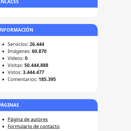
ENLACES
INFORMACIÓN
Servicios:
26.444
Imágenes:
60.870
Videos:
0
Visitas:
50.444.888
Votos:
3.444.477
Comentarios:
185.395
PÁGINAS
Página de autores
Formulario de contacto