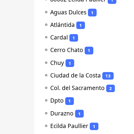
⚬
Aguas Dulces
1
⚬
Atlántida
1
⚬
Cardal
1
⚬
Cerro Chato
1
⚬
Chuy
1
⚬
Ciudad de la Costa
13
⚬
Col. del Sacramento
2
⚬
Dpto
1
⚬
Durazno
1
⚬
Ecilda Paullier
1