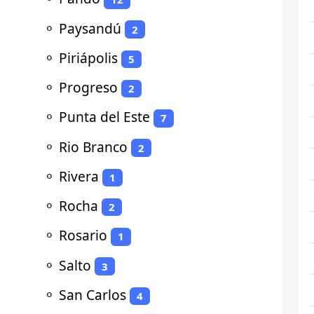
⚬
Paysandú
2
⚬
Piriápolis
5
⚬
Progreso
2
⚬
Punta del Este
7
⚬
Rio Branco
2
⚬
Rivera
1
⚬
Rocha
2
⚬
Rosario
1
⚬
Salto
3
⚬
San Carlos
4