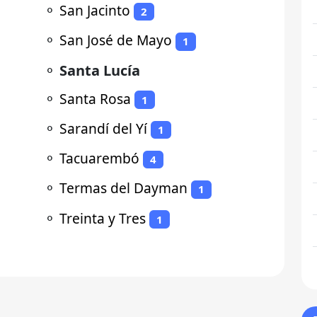
⚬
San Jacinto
2
⚬
San José de Mayo
1
⚬
Santa Lucía
⚬
Santa Rosa
1
⚬
Sarandí del Yí
1
⚬
Tacuarembó
4
⚬
Termas del Dayman
1
⚬
Treinta y Tres
1