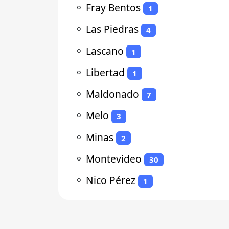
⚬
Fray Bentos
1
⚬
Las Piedras
4
⚬
Lascano
1
⚬
Libertad
1
⚬
Maldonado
7
⚬
Melo
3
⚬
Minas
2
⚬
Montevideo
30
⚬
Nico Pérez
1