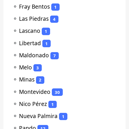
⚬
Fray Bentos
1
⚬
Las Piedras
4
⚬
Lascano
1
⚬
Libertad
1
⚬
Maldonado
7
⚬
Melo
3
⚬
Minas
2
⚬
Montevideo
30
⚬
Nico Pérez
1
⚬
Nueva Palmira
1
⚬
Pando
12