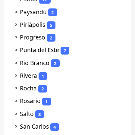
⚬
Paysandú
2
⚬
Piriápolis
5
⚬
Progreso
2
⚬
Punta del Este
7
⚬
Rio Branco
2
⚬
Rivera
1
⚬
Rocha
2
⚬
Rosario
1
⚬
Salto
3
⚬
San Carlos
4