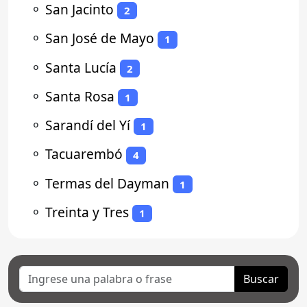
⚬
San Jacinto
2
⚬
San José de Mayo
1
⚬
Santa Lucía
2
⚬
Santa Rosa
1
⚬
Sarandí del Yí
1
⚬
Tacuarembó
4
⚬
Termas del Dayman
1
⚬
Treinta y Tres
1
Buscar