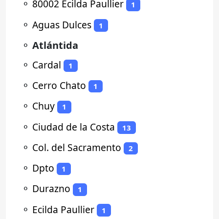
⚬
80002 Ecilda Paullier
1
⚬
Aguas Dulces
1
⚬
Atlántida
⚬
Cardal
1
⚬
Cerro Chato
1
⚬
Chuy
1
⚬
Ciudad de la Costa
13
⚬
Col. del Sacramento
2
⚬
Dpto
1
⚬
Durazno
1
⚬
Ecilda Paullier
1