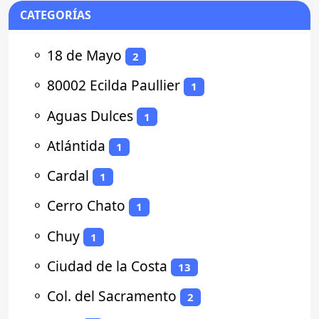
CATEGORÍAS
⚬
18 de Mayo
2
⚬
80002 Ecilda Paullier
1
⚬
Aguas Dulces
1
⚬
Atlántida
1
⚬
Cardal
1
⚬
Cerro Chato
1
⚬
Chuy
1
⚬
Ciudad de la Costa
13
⚬
Col. del Sacramento
2