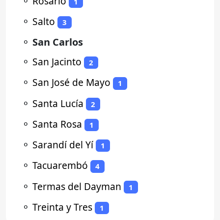
⚬
Rosario
1
⚬
Salto
3
⚬
San Carlos
⚬
San Jacinto
2
⚬
San José de Mayo
1
⚬
Santa Lucía
2
⚬
Santa Rosa
1
⚬
Sarandí del Yí
1
⚬
Tacuarembó
4
⚬
Termas del Dayman
1
⚬
Treinta y Tres
1