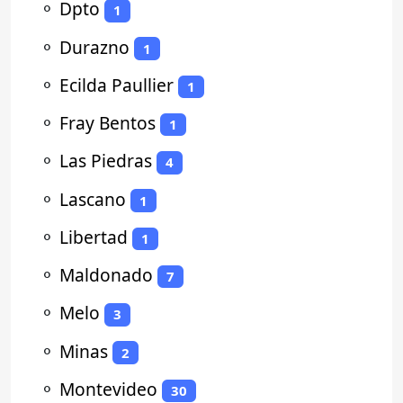
⚬
Dpto
1
⚬
Durazno
1
⚬
Ecilda Paullier
1
⚬
Fray Bentos
1
⚬
Las Piedras
4
⚬
Lascano
1
⚬
Libertad
1
⚬
Maldonado
7
⚬
Melo
3
⚬
Minas
2
⚬
Montevideo
30