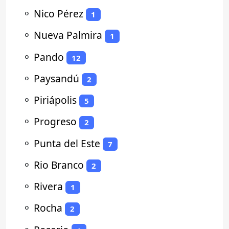
⚬
Nico Pérez
1
⚬
Nueva Palmira
1
⚬
Pando
12
⚬
Paysandú
2
⚬
Piriápolis
5
⚬
Progreso
2
⚬
Punta del Este
7
⚬
Rio Branco
2
⚬
Rivera
1
⚬
Rocha
2