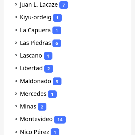
⚬
Juan L. Lacaze
7
⚬
Kiyu-ordeig
1
⚬
La Capuera
1
⚬
Las Piedras
6
⚬
Lascano
1
⚬
Libertad
2
⚬
Maldonado
3
⚬
Mercedes
1
⚬
Minas
2
⚬
Montevideo
14
⚬
Nico Pérez
1