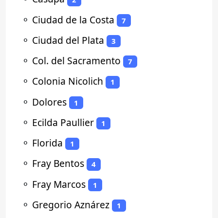
⚬
Ciudad de la Costa
7
⚬
Ciudad del Plata
3
⚬
Col. del Sacramento
7
⚬
Colonia Nicolich
1
⚬
Dolores
1
⚬
Ecilda Paullier
1
⚬
Florida
1
⚬
Fray Bentos
4
⚬
Fray Marcos
1
⚬
Gregorio Aznárez
1