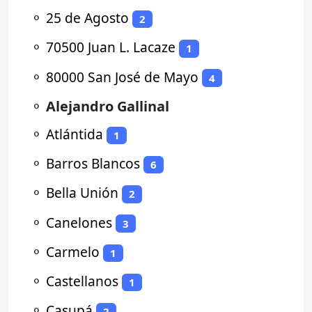
⚬
25 de Agosto
2
⚬
70500 Juan L. Lacaze
1
⚬
80000 San José de Mayo
4
⚬
Alejandro Gallinal
⚬
Atlántida
1
⚬
Barros Blancos
6
⚬
Bella Unión
2
⚬
Canelones
3
⚬
Carmelo
1
⚬
Castellanos
1
⚬
Casupá
2