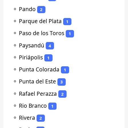
⚬
Pando
2
⚬
Parque del Plata
1
⚬
Paso de los Toros
1
⚬
Paysandú
4
⚬
Piriápolis
1
⚬
Punta Colorada
1
⚬
Punta del Este
3
⚬
Rafael Perazza
2
⚬
Rio Branco
1
⚬
Rivera
2