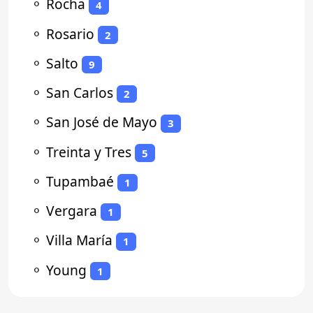
⚬
Rocha
4
⚬
Rosario
2
⚬
Salto
9
⚬
San Carlos
2
⚬
San José de Mayo
3
⚬
Treinta y Tres
5
⚬
Tupambaé
1
⚬
Vergara
1
⚬
Villa María
1
⚬
Young
1