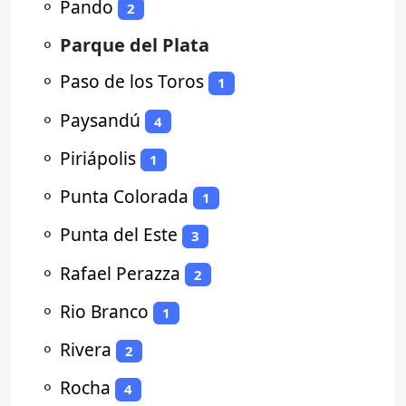
⚬
Pando
2
⚬
Parque del Plata
⚬
Paso de los Toros
1
⚬
Paysandú
4
⚬
Piriápolis
1
⚬
Punta Colorada
1
⚬
Punta del Este
3
⚬
Rafael Perazza
2
⚬
Rio Branco
1
⚬
Rivera
2
⚬
Rocha
4