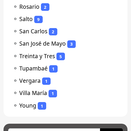
⚬
Rosario
2
⚬
Salto
9
⚬
San Carlos
2
⚬
San José de Mayo
3
⚬
Treinta y Tres
5
⚬
Tupambaé
1
⚬
Vergara
1
⚬
Villa María
1
⚬
Young
1