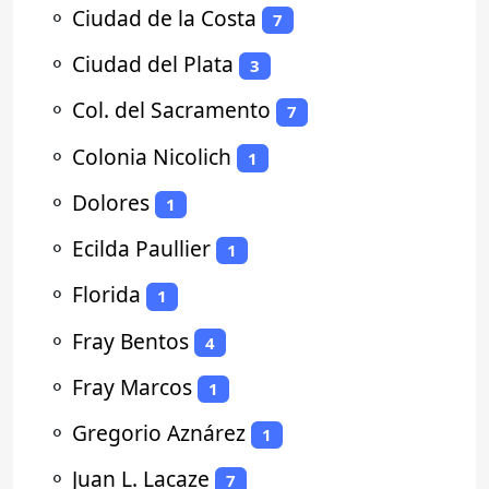
⚬
Ciudad de la Costa
7
⚬
Ciudad del Plata
3
⚬
Col. del Sacramento
7
⚬
Colonia Nicolich
1
⚬
Dolores
1
⚬
Ecilda Paullier
1
⚬
Florida
1
⚬
Fray Bentos
4
⚬
Fray Marcos
1
⚬
Gregorio Aznárez
1
⚬
Juan L. Lacaze
7