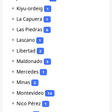
⚬
Kiyu-ordeig
1
⚬
La Capuera
1
⚬
Las Piedras
6
⚬
Lascano
1
⚬
Libertad
2
⚬
Maldonado
3
⚬
Mercedes
1
⚬
Minas
2
⚬
Montevideo
14
⚬
Nico Pérez
1