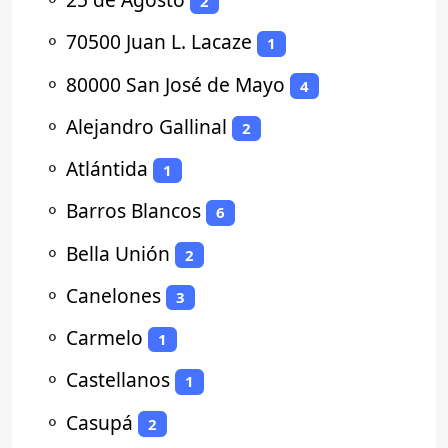
2
⚬
70500 Juan L. Lacaze
1
⚬
80000 San José de Mayo
4
⚬
Alejandro Gallinal
2
⚬
Atlántida
1
⚬
Barros Blancos
6
⚬
Bella Unión
2
⚬
Canelones
3
⚬
Carmelo
1
⚬
Castellanos
1
⚬
Casupá
2