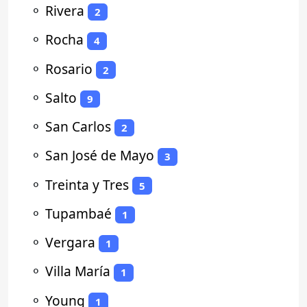
⚬
Rivera
2
⚬
Rocha
4
⚬
Rosario
2
⚬
Salto
9
⚬
San Carlos
2
⚬
San José de Mayo
3
⚬
Treinta y Tres
5
⚬
Tupambaé
1
⚬
Vergara
1
⚬
Villa María
1
⚬
Young
1