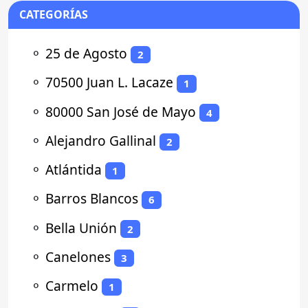
CATEGORÍAS
⚬
25 de Agosto
2
⚬
70500 Juan L. Lacaze
1
⚬
80000 San José de Mayo
4
⚬
Alejandro Gallinal
2
⚬
Atlántida
1
⚬
Barros Blancos
6
⚬
Bella Unión
2
⚬
Canelones
3
⚬
Carmelo
1