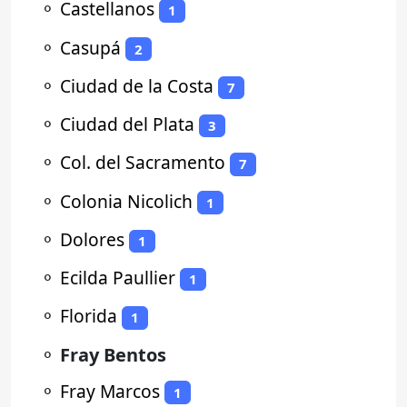
⚬
Castellanos
1
⚬
Casupá
2
⚬
Ciudad de la Costa
7
⚬
Ciudad del Plata
3
⚬
Col. del Sacramento
7
⚬
Colonia Nicolich
1
⚬
Dolores
1
⚬
Ecilda Paullier
1
⚬
Florida
1
⚬
Fray Bentos
⚬
Fray Marcos
1