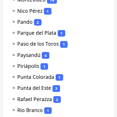
14
⚬
Nico Pérez
1
⚬
Pando
2
⚬
Parque del Plata
1
⚬
Paso de los Toros
1
⚬
Paysandú
4
⚬
Piriápolis
1
⚬
Punta Colorada
1
⚬
Punta del Este
3
⚬
Rafael Perazza
2
⚬
Rio Branco
1