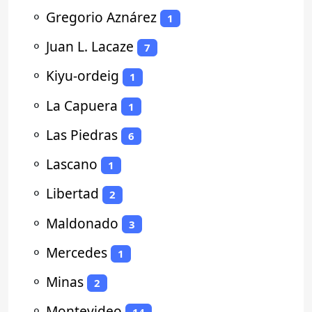
⚬
Gregorio Aznárez
1
⚬
Juan L. Lacaze
7
⚬
Kiyu-ordeig
1
⚬
La Capuera
1
⚬
Las Piedras
6
⚬
Lascano
1
⚬
Libertad
2
⚬
Maldonado
3
⚬
Mercedes
1
⚬
Minas
2
⚬
Montevideo