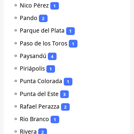
⚬
Nico Pérez
1
⚬
Pando
2
⚬
Parque del Plata
1
⚬
Paso de los Toros
1
⚬
Paysandú
4
⚬
Piriápolis
1
⚬
Punta Colorada
1
⚬
Punta del Este
3
⚬
Rafael Perazza
2
⚬
Rio Branco
1
⚬
Rivera
2