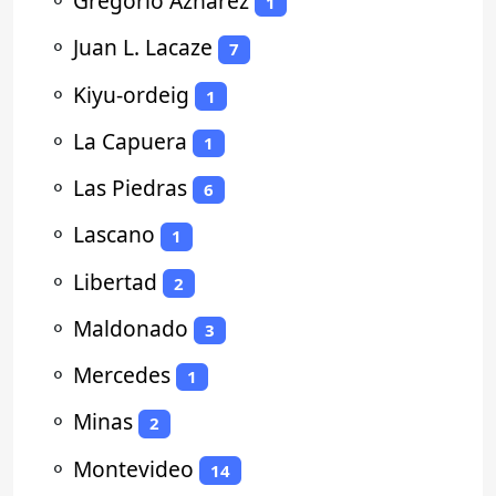
⚬
Gregorio Aznárez
1
⚬
Juan L. Lacaze
7
⚬
Kiyu-ordeig
1
⚬
La Capuera
1
⚬
Las Piedras
6
⚬
Lascano
1
⚬
Libertad
2
⚬
Maldonado
3
⚬
Mercedes
1
⚬
Minas
2
⚬
Montevideo
14