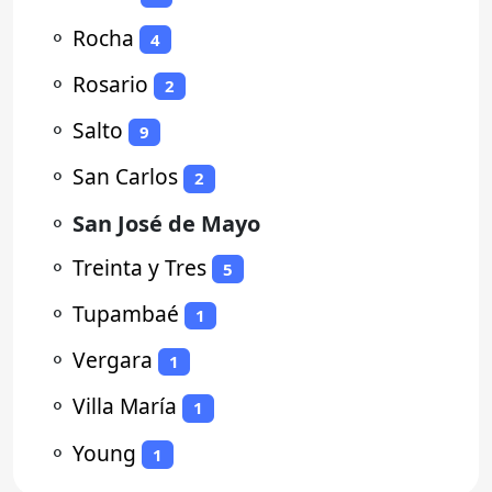
⚬
Rocha
4
⚬
Rosario
2
⚬
Salto
9
⚬
San Carlos
2
⚬
San José de Mayo
⚬
Treinta y Tres
5
⚬
Tupambaé
1
⚬
Vergara
1
⚬
Villa María
1
⚬
Young
1