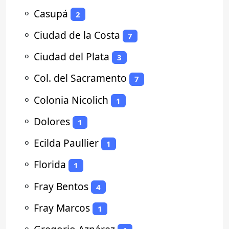
⚬
Casupá
2
⚬
Ciudad de la Costa
7
⚬
Ciudad del Plata
3
⚬
Col. del Sacramento
7
⚬
Colonia Nicolich
1
⚬
Dolores
1
⚬
Ecilda Paullier
1
⚬
Florida
1
⚬
Fray Bentos
4
⚬
Fray Marcos
1