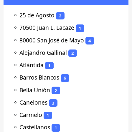
⚬
25 de Agosto
2
⚬
70500 Juan L. Lacaze
1
⚬
80000 San José de Mayo
4
⚬
Alejandro Gallinal
2
⚬
Atlántida
1
⚬
Barros Blancos
6
⚬
Bella Unión
2
⚬
Canelones
3
⚬
Carmelo
1
⚬
Castellanos
1