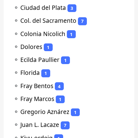
⚬
Ciudad del Plata
3
⚬
Col. del Sacramento
7
⚬
Colonia Nicolich
1
⚬
Dolores
1
⚬
Ecilda Paullier
1
⚬
Florida
1
⚬
Fray Bentos
4
⚬
Fray Marcos
1
⚬
Gregorio Aznárez
1
⚬
Juan L. Lacaze
7
⚬
Kiyu-ordeig