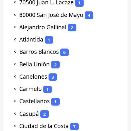
⚬
70500 Juan L. Lacaze
1
⚬
80000 San José de Mayo
4
⚬
Alejandro Gallinal
2
⚬
Atlántida
1
⚬
Barros Blancos
6
⚬
Bella Unión
2
⚬
Canelones
3
⚬
Carmelo
1
⚬
Castellanos
1
⚬
Casupá
2
⚬
Ciudad de la Costa
7