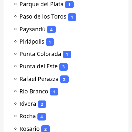
⚬
Parque del Plata
1
⚬
Paso de los Toros
1
⚬
Paysandú
4
⚬
Piriápolis
1
⚬
Punta Colorada
1
⚬
Punta del Este
3
⚬
Rafael Perazza
2
⚬
Rio Branco
1
⚬
Rivera
2
⚬
Rocha
4
⚬
Rosario
2