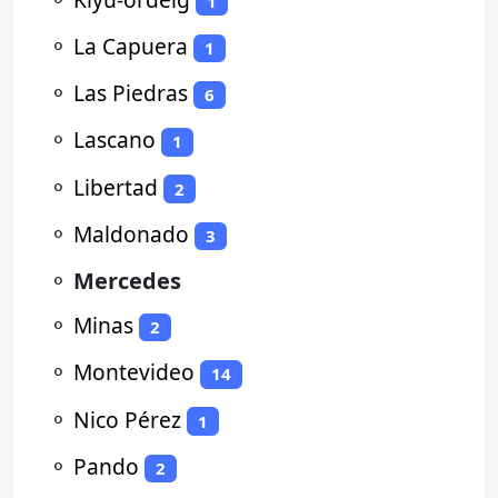
1
⚬
La Capuera
1
⚬
Las Piedras
6
⚬
Lascano
1
⚬
Libertad
2
⚬
Maldonado
3
⚬
Mercedes
⚬
Minas
2
⚬
Montevideo
14
⚬
Nico Pérez
1
⚬
Pando
2