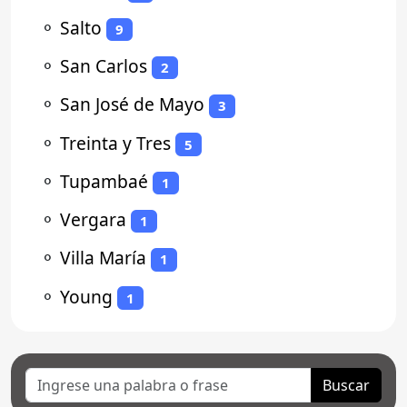
⚬
Salto
9
⚬
San Carlos
2
⚬
San José de Mayo
3
⚬
Treinta y Tres
5
⚬
Tupambaé
1
⚬
Vergara
1
⚬
Villa María
1
⚬
Young
1
Buscar