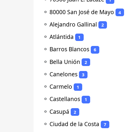
⚬
80000 San José de Mayo
4
⚬
Alejandro Gallinal
2
⚬
Atlántida
1
⚬
Barros Blancos
6
⚬
Bella Unión
2
⚬
Canelones
3
⚬
Carmelo
1
⚬
Castellanos
1
⚬
Casupá
2
⚬
Ciudad de la Costa
7