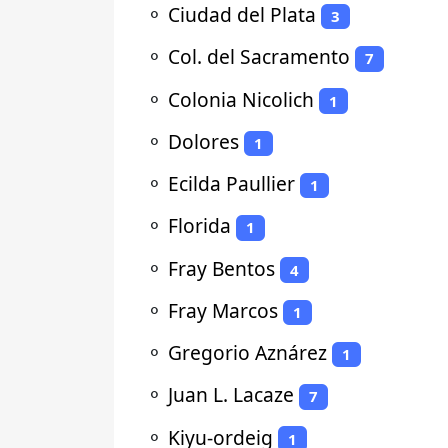
⚬
Ciudad del Plata
3
⚬
Col. del Sacramento
7
⚬
Colonia Nicolich
1
⚬
Dolores
1
⚬
Ecilda Paullier
1
⚬
Florida
1
⚬
Fray Bentos
4
⚬
Fray Marcos
1
⚬
Gregorio Aznárez
1
⚬
Juan L. Lacaze
7
⚬
Kiyu-ordeig
1