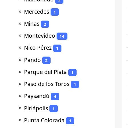
⚬
Mercedes
1
⚬
Minas
2
⚬
Montevideo
14
⚬
Nico Pérez
1
⚬
Pando
2
⚬
Parque del Plata
1
⚬
Paso de los Toros
1
⚬
Paysandú
4
⚬
Piriápolis
1
⚬
Punta Colorada
1