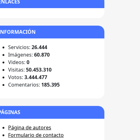
ENLACES
INFORMACIÓN
Servicios:
26.444
Imágenes:
60.870
Videos:
0
Visitas:
50.453.310
Votos:
3.444.477
Comentarios:
185.395
PÁGINAS
Página de autores
Formulario de contacto