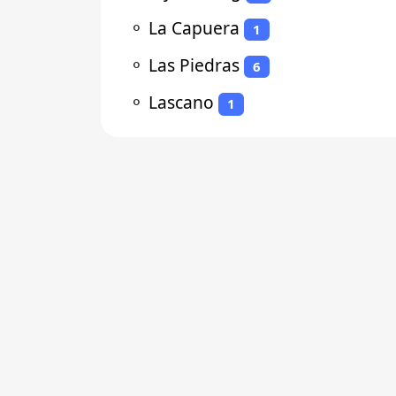
⚬
La Capuera
1
⚬
Las Piedras
6
⚬
Lascano
1