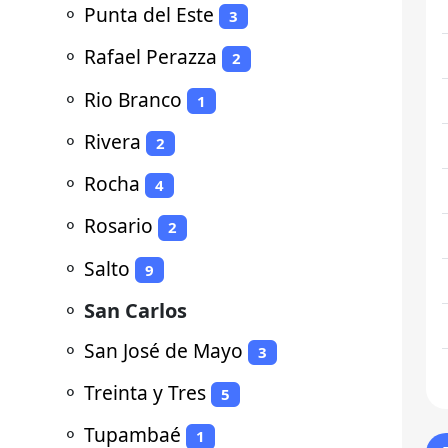
⚬
Punta del Este
3
⚬
Rafael Perazza
2
⚬
Rio Branco
1
⚬
Rivera
2
⚬
Rocha
4
⚬
Rosario
2
⚬
Salto
9
⚬
San Carlos
⚬
San José de Mayo
3
⚬
Treinta y Tres
5
⚬
Tupambaé
1