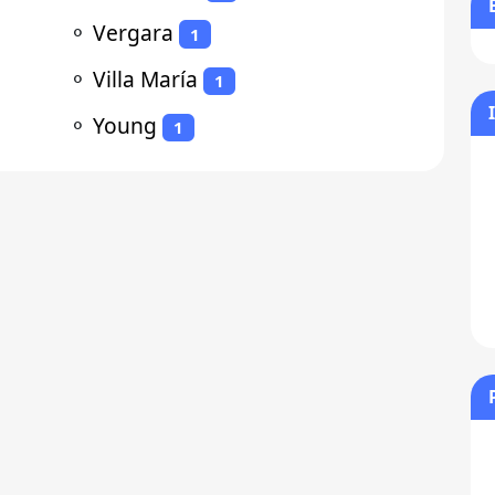
⚬
Vergara
1
⚬
Villa María
1
⚬
Young
1