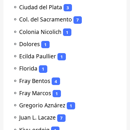
⚬
Ciudad del Plata
3
⚬
Col. del Sacramento
7
⚬
Colonia Nicolich
1
⚬
Dolores
1
⚬
Ecilda Paullier
1
⚬
Florida
1
⚬
Fray Bentos
4
⚬
Fray Marcos
1
⚬
Gregorio Aznárez
1
⚬
Juan L. Lacaze
7
⚬
Kiyu-ordeig