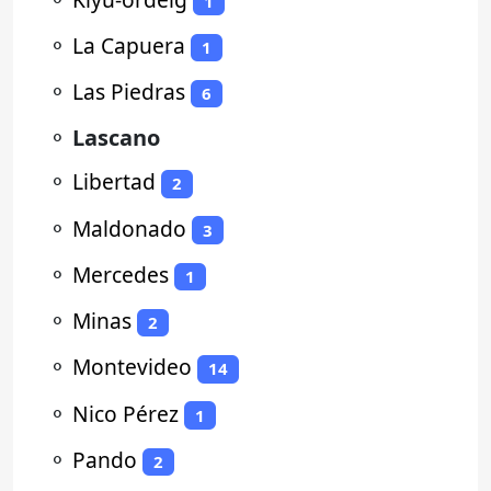
1
⚬
La Capuera
1
⚬
Las Piedras
6
⚬
Lascano
⚬
Libertad
2
⚬
Maldonado
3
⚬
Mercedes
1
⚬
Minas
2
⚬
Montevideo
14
⚬
Nico Pérez
1
⚬
Pando
2