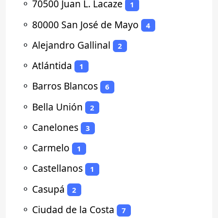
⚬
70500 Juan L. Lacaze
1
⚬
80000 San José de Mayo
4
⚬
Alejandro Gallinal
2
⚬
Atlántida
1
⚬
Barros Blancos
6
⚬
Bella Unión
2
⚬
Canelones
3
⚬
Carmelo
1
⚬
Castellanos
1
⚬
Casupá
2
⚬
Ciudad de la Costa
7