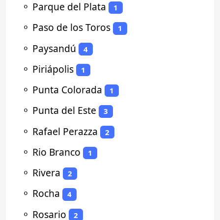
⚬
Parque del Plata
1
⚬
Paso de los Toros
1
⚬
Paysandú
4
⚬
Piriápolis
1
⚬
Punta Colorada
1
⚬
Punta del Este
3
⚬
Rafael Perazza
2
⚬
Rio Branco
1
⚬
Rivera
2
⚬
Rocha
4
⚬
Rosario
2