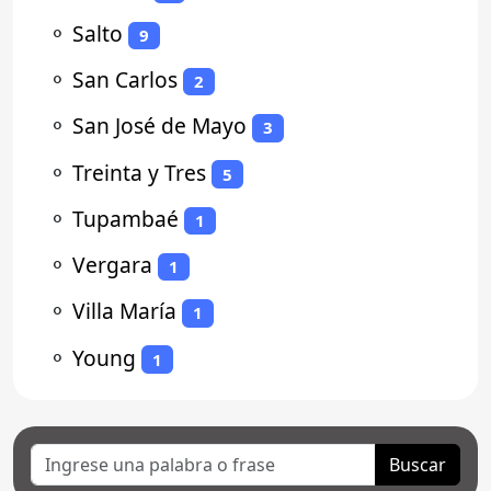
⚬
Salto
9
⚬
San Carlos
2
⚬
San José de Mayo
3
⚬
Treinta y Tres
5
⚬
Tupambaé
1
⚬
Vergara
1
⚬
Villa María
1
⚬
Young
1
Buscar