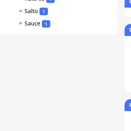
⚬
Salto
1
⚬
Sauce
1