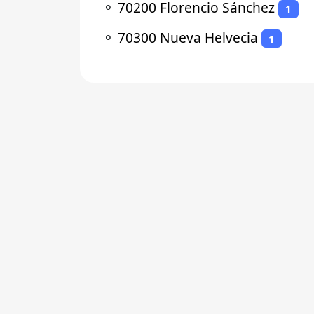
⚬
70200 Florencio Sánchez
1
⚬
70300 Nueva Helvecia
1