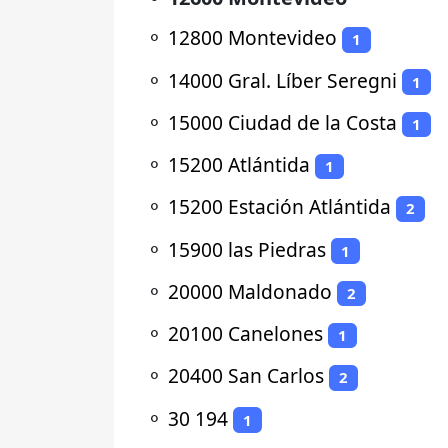
⚬
12800 Montevideo
1
⚬
14000 Gral. Líber Seregni
1
⚬
15000 Ciudad de la Costa
1
⚬
15200 Atlántida
1
⚬
15200 Estación Atlántida
2
⚬
15900 las Piedras
1
⚬
20000 Maldonado
2
⚬
20100 Canelones
1
⚬
20400 San Carlos
2
⚬
30 194
1