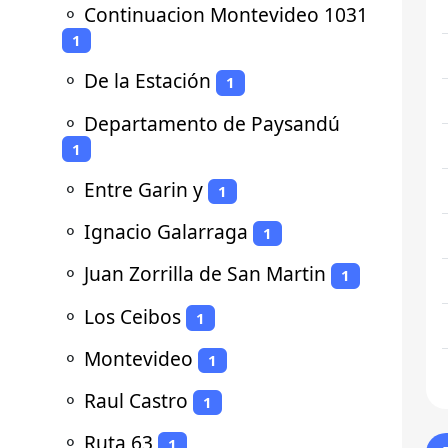
⚬
Continuacion Montevideo 1031
1
⚬
De la Estación
1
⚬
Departamento de Paysandú
1
⚬
Entre Garin y
1
⚬
Ignacio Galarraga
1
⚬
Juan Zorrilla de San Martin
1
⚬
Los Ceibos
1
⚬
Montevideo
1
⚬
Raul Castro
1
⚬
Ruta 63
1