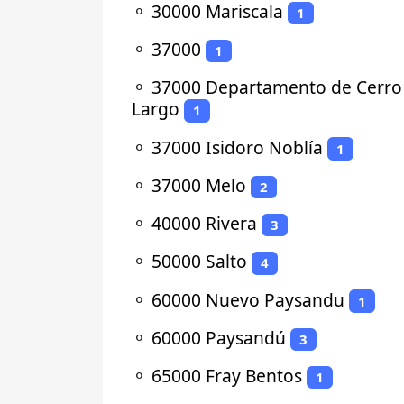
⚬
30000 Mariscala
1
⚬
37000
1
⚬
37000 Departamento de Cerro
Largo
1
⚬
37000 Isidoro Noblía
1
⚬
37000 Melo
2
⚬
40000 Rivera
3
⚬
50000 Salto
4
⚬
60000 Nuevo Paysandu
1
⚬
60000 Paysandú
3
⚬
65000 Fray Bentos
1