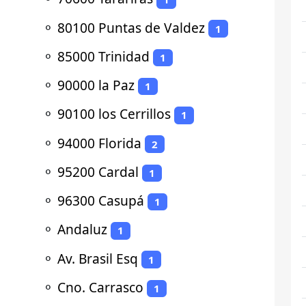
⚬
80100 Puntas de Valdez
1
⚬
85000 Trinidad
1
⚬
90000 la Paz
1
⚬
90100 los Cerrillos
1
⚬
94000 Florida
2
⚬
95200 Cardal
1
⚬
96300 Casupá
1
⚬
Andaluz
1
⚬
Av. Brasil Esq
1
⚬
Cno. Carrasco
1