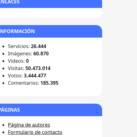
ENLACES
INFORMACIÓN
Servicios:
26.444
Imágenes:
60.870
Videos:
0
Visitas:
50.473.014
Votos:
3.444.477
Comentarios:
185.395
PÁGINAS
Página de autores
Formulario de contacto