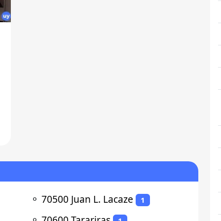
⚬
70500 Juan L. Lacaze
1
⚬
70600 Tarariras
1