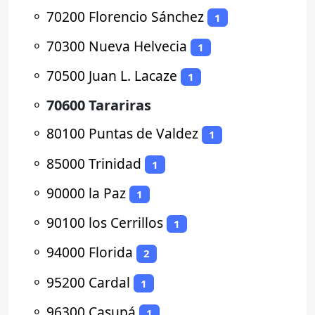
⚬
70200 Florencio Sánchez
1
⚬
70300 Nueva Helvecia
1
⚬
70500 Juan L. Lacaze
1
⚬
70600 Tarariras
⚬
80100 Puntas de Valdez
1
⚬
85000 Trinidad
1
⚬
90000 la Paz
1
⚬
90100 los Cerrillos
1
⚬
94000 Florida
2
⚬
95200 Cardal
1
⚬
96300 Casupá
1