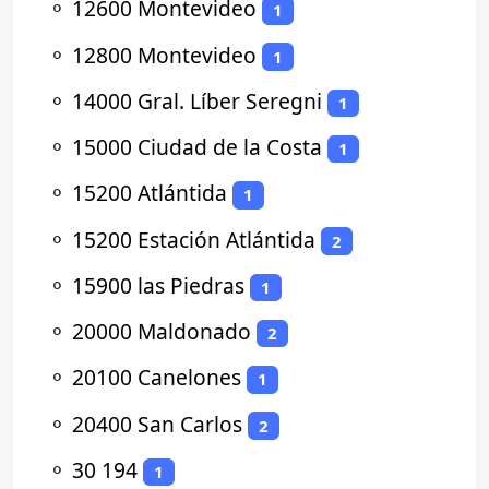
⚬
12600 Montevideo
1
⚬
12800 Montevideo
1
⚬
14000 Gral. Líber Seregni
1
⚬
15000 Ciudad de la Costa
1
⚬
15200 Atlántida
1
⚬
15200 Estación Atlántida
2
⚬
15900 las Piedras
1
⚬
20000 Maldonado
2
⚬
20100 Canelones
1
⚬
20400 San Carlos
2
⚬
30 194
1