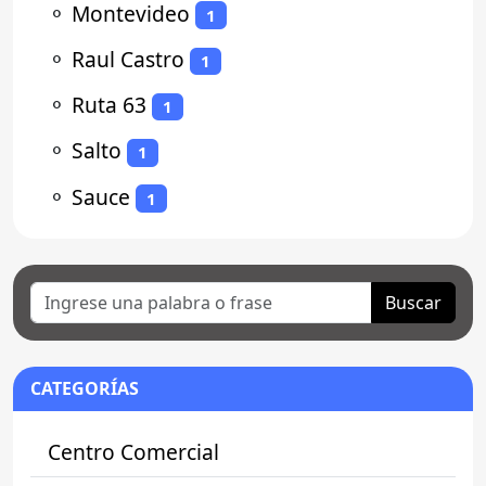
⚬
Montevideo
1
⚬
Raul Castro
1
⚬
Ruta 63
1
⚬
Salto
1
⚬
Sauce
1
Buscar
CATEGORÍAS
Centro Comercial