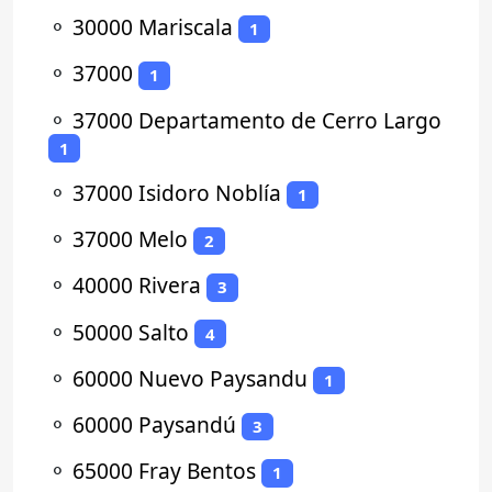
⚬
30000 Mariscala
1
⚬
37000
1
⚬
37000 Departamento de Cerro Largo
1
⚬
37000 Isidoro Noblía
1
⚬
37000 Melo
2
⚬
40000 Rivera
3
⚬
50000 Salto
4
⚬
60000 Nuevo Paysandu
1
⚬
60000 Paysandú
3
⚬
65000 Fray Bentos
1