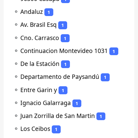
⚬
Andaluz
1
⚬
Av. Brasil Esq
1
⚬
Cno. Carrasco
1
⚬
Continuacion Montevideo 1031
1
⚬
De la Estación
1
⚬
Departamento de Paysandú
1
⚬
Entre Garin y
1
⚬
Ignacio Galarraga
1
⚬
Juan Zorrilla de San Martin
1
⚬
Los Ceibos
1