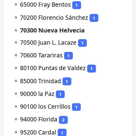
⚬
65000 Fray Bentos
1
⚬
70200 Florencio Sánchez
1
⚬
70300 Nueva Helvecia
⚬
70500 Juan L. Lacaze
1
⚬
70600 Tarariras
1
⚬
80100 Puntas de Valdez
1
⚬
85000 Trinidad
1
⚬
90000 la Paz
1
⚬
90100 los Cerrillos
1
⚬
94000 Florida
2
⚬
95200 Cardal
1