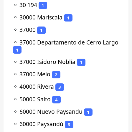
⚬
30 194
1
⚬
30000 Mariscala
1
⚬
37000
1
⚬
37000 Departamento de Cerro Largo
1
⚬
37000 Isidoro Noblía
1
⚬
37000 Melo
2
⚬
40000 Rivera
3
⚬
50000 Salto
4
⚬
60000 Nuevo Paysandu
1
⚬
60000 Paysandú
3