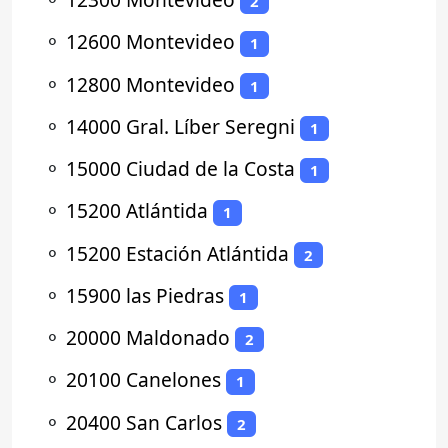
2
⚬
12600 Montevideo
1
⚬
12800 Montevideo
1
⚬
14000 Gral. Líber Seregni
1
⚬
15000 Ciudad de la Costa
1
⚬
15200 Atlántida
1
⚬
15200 Estación Atlántida
2
⚬
15900 las Piedras
1
⚬
20000 Maldonado
2
⚬
20100 Canelones
1
⚬
20400 San Carlos
2