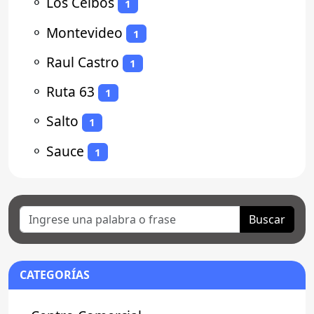
⚬
Los Ceibos
1
⚬
Montevideo
1
⚬
Raul Castro
1
⚬
Ruta 63
1
⚬
Salto
1
⚬
Sauce
1
Buscar
CATEGORÍAS