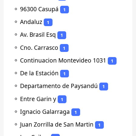
⚬
96300 Casupá
1
⚬
Andaluz
1
⚬
Av. Brasil Esq
1
⚬
Cno. Carrasco
1
⚬
Continuacion Montevideo 1031
1
⚬
De la Estación
1
⚬
Departamento de Paysandú
1
⚬
Entre Garin y
1
⚬
Ignacio Galarraga
1
⚬
Juan Zorrilla de San Martin
1