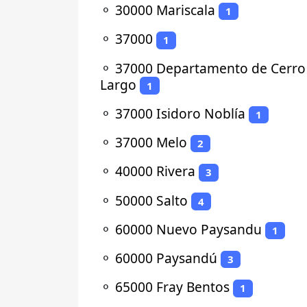
⚬
30000 Mariscala
1
⚬
37000
1
⚬
37000 Departamento de Cerro
Largo
1
⚬
37000 Isidoro Noblía
1
⚬
37000 Melo
2
⚬
40000 Rivera
3
⚬
50000 Salto
4
⚬
60000 Nuevo Paysandu
1
⚬
60000 Paysandú
3
⚬
65000 Fray Bentos
1