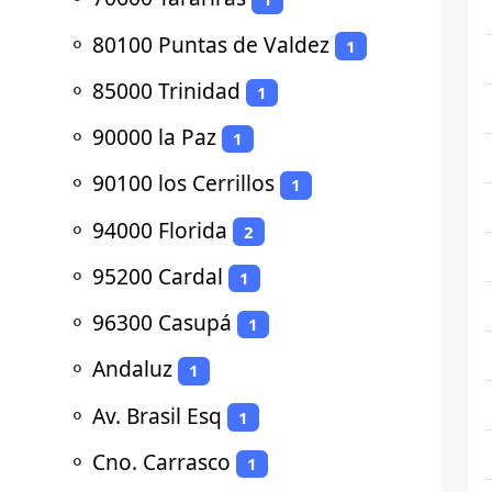
⚬
80100 Puntas de Valdez
1
⚬
85000 Trinidad
1
⚬
90000 la Paz
1
⚬
90100 los Cerrillos
1
⚬
94000 Florida
2
⚬
95200 Cardal
1
⚬
96300 Casupá
1
⚬
Andaluz
1
⚬
Av. Brasil Esq
1
⚬
Cno. Carrasco
1