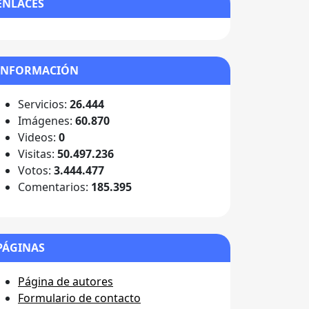
ENLACES
INFORMACIÓN
Servicios:
26.444
Imágenes:
60.870
Videos:
0
Visitas:
50.497.236
Votos:
3.444.477
Comentarios:
185.395
PÁGINAS
Página de autores
Formulario de contacto