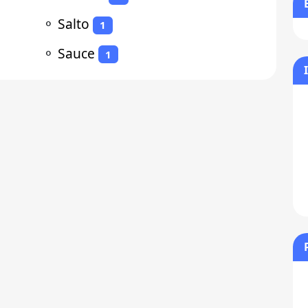
⚬
Salto
1
⚬
Sauce
1