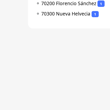
⚬
70200 Florencio Sánchez
1
⚬
70300 Nueva Helvecia
1