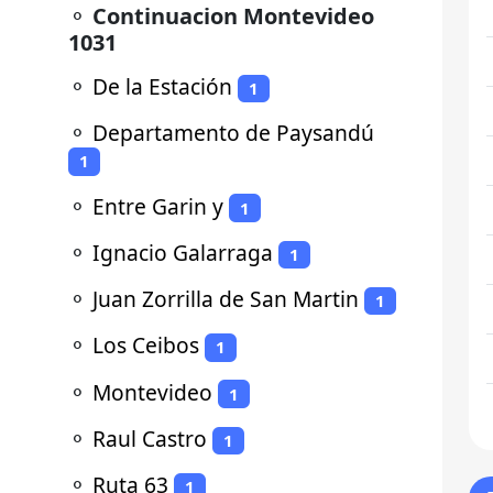
⚬
Continuacion Montevideo
1031
⚬
De la Estación
1
⚬
Departamento de Paysandú
1
⚬
Entre Garin y
1
⚬
Ignacio Galarraga
1
⚬
Juan Zorrilla de San Martin
1
⚬
Los Ceibos
1
⚬
Montevideo
1
⚬
Raul Castro
1
⚬
Ruta 63
1