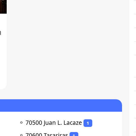
n
⚬
70500 Juan L. Lacaze
1
⚬
70600 Tarariras
1