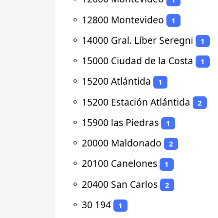
⚬
12800 Montevideo
1
⚬
14000 Gral. Líber Seregni
1
⚬
15000 Ciudad de la Costa
1
⚬
15200 Atlántida
1
⚬
15200 Estación Atlántida
2
⚬
15900 las Piedras
1
⚬
20000 Maldonado
2
⚬
20100 Canelones
1
⚬
20400 San Carlos
2
⚬
30 194
1