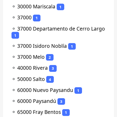
⚬
30000 Mariscala
1
⚬
37000
1
⚬
37000 Departamento de Cerro Largo
1
⚬
37000 Isidoro Noblía
1
⚬
37000 Melo
2
⚬
40000 Rivera
3
⚬
50000 Salto
4
⚬
60000 Nuevo Paysandu
1
⚬
60000 Paysandú
3
⚬
65000 Fray Bentos
1