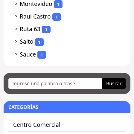
⚬
Montevideo
1
⚬
Raul Castro
1
⚬
Ruta 63
1
⚬
Salto
1
⚬
Sauce
1
Buscar
CATEGORÍAS
Centro Comercial