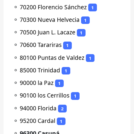
⚬
70200 Florencio Sánchez
1
⚬
70300 Nueva Helvecia
1
⚬
70500 Juan L. Lacaze
1
⚬
70600 Tarariras
1
⚬
80100 Puntas de Valdez
1
⚬
85000 Trinidad
1
⚬
90000 la Paz
1
⚬
90100 los Cerrillos
1
⚬
94000 Florida
2
⚬
95200 Cardal
1
⚬
96300 Casupá