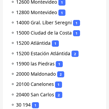
⚬
12600 Montevideo
1
⚬
12800 Montevideo
1
⚬
14000 Gral. Líber Seregni
1
⚬
15000 Ciudad de la Costa
1
⚬
15200 Atlántida
1
⚬
15200 Estación Atlántida
2
⚬
15900 las Piedras
1
⚬
20000 Maldonado
2
⚬
20100 Canelones
1
⚬
20400 San Carlos
2
⚬
30 194
1