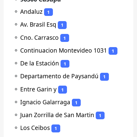
⚬
Andaluz
1
⚬
Av. Brasil Esq
1
⚬
Cno. Carrasco
1
⚬
Continuacion Montevideo 1031
1
⚬
De la Estación
1
⚬
Departamento de Paysandú
1
⚬
Entre Garin y
1
⚬
Ignacio Galarraga
1
⚬
Juan Zorrilla de San Martin
1
⚬
Los Ceibos
1