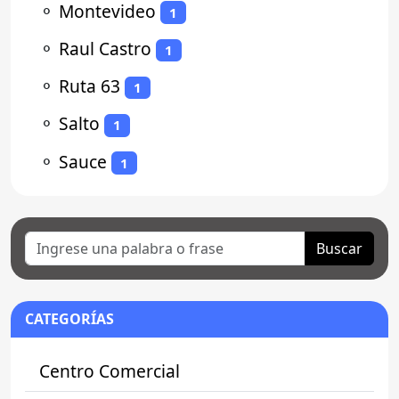
⚬
Montevideo
1
⚬
Raul Castro
1
⚬
Ruta 63
1
⚬
Salto
1
⚬
Sauce
1
Buscar
CATEGORÍAS
Centro Comercial