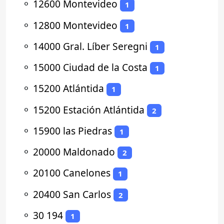
⚬
12600 Montevideo
1
⚬
12800 Montevideo
1
⚬
14000 Gral. Líber Seregni
1
⚬
15000 Ciudad de la Costa
1
⚬
15200 Atlántida
1
⚬
15200 Estación Atlántida
2
⚬
15900 las Piedras
1
⚬
20000 Maldonado
2
⚬
20100 Canelones
1
⚬
20400 San Carlos
2
⚬
30 194
1