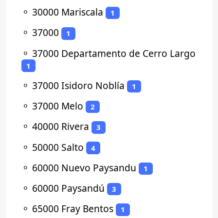
⚬
30000 Mariscala
1
⚬
37000
1
⚬
37000 Departamento de Cerro Largo
1
⚬
37000 Isidoro Noblía
1
⚬
37000 Melo
2
⚬
40000 Rivera
3
⚬
50000 Salto
4
⚬
60000 Nuevo Paysandu
1
⚬
60000 Paysandú
3
⚬
65000 Fray Bentos
1