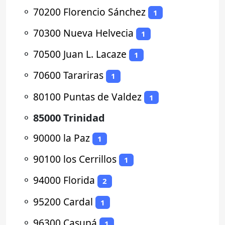
⚬
70200 Florencio Sánchez
1
⚬
70300 Nueva Helvecia
1
⚬
70500 Juan L. Lacaze
1
⚬
70600 Tarariras
1
⚬
80100 Puntas de Valdez
1
⚬
85000 Trinidad
⚬
90000 la Paz
1
⚬
90100 los Cerrillos
1
⚬
94000 Florida
2
⚬
95200 Cardal
1
⚬
96300 Casupá
1