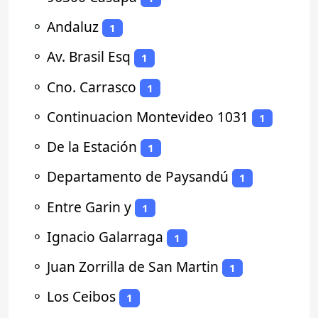
⚬
Andaluz
1
⚬
Av. Brasil Esq
1
⚬
Cno. Carrasco
1
⚬
Continuacion Montevideo 1031
1
⚬
De la Estación
1
⚬
Departamento de Paysandú
1
⚬
Entre Garin y
1
⚬
Ignacio Galarraga
1
⚬
Juan Zorrilla de San Martin
1
⚬
Los Ceibos
1