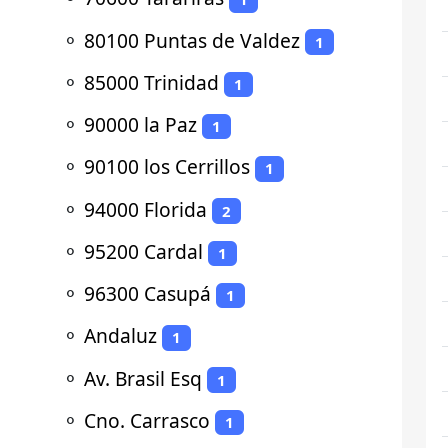
⚬
80100 Puntas de Valdez
1
⚬
85000 Trinidad
1
⚬
90000 la Paz
1
⚬
90100 los Cerrillos
1
⚬
94000 Florida
2
⚬
95200 Cardal
1
⚬
96300 Casupá
1
⚬
Andaluz
1
⚬
Av. Brasil Esq
1
⚬
Cno. Carrasco
1