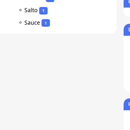
⚬
Salto
1
⚬
Sauce
1