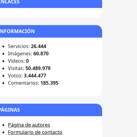
ENLACES
INFORMACIÓN
Servicios:
26.444
Imágenes:
60.870
Videos:
0
Visitas:
50.489.979
Votos:
3.444.477
Comentarios:
185.395
PÁGINAS
Página de autores
Formulario de contacto