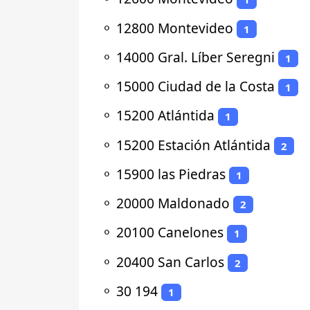
⚬
12800 Montevideo
1
⚬
14000 Gral. Líber Seregni
1
⚬
15000 Ciudad de la Costa
1
⚬
15200 Atlántida
1
⚬
15200 Estación Atlántida
2
⚬
15900 las Piedras
1
⚬
20000 Maldonado
2
⚬
20100 Canelones
1
⚬
20400 San Carlos
2
⚬
30 194
1