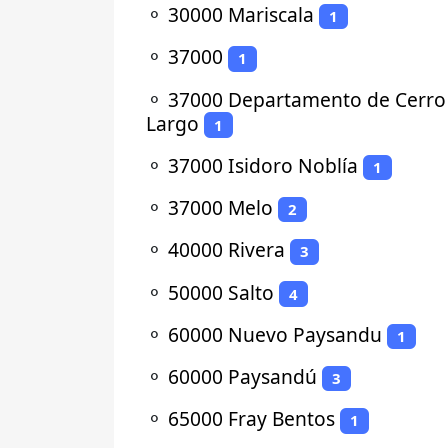
⚬
30000 Mariscala
1
⚬
37000
1
⚬
37000 Departamento de Cerro
Largo
1
⚬
37000 Isidoro Noblía
1
⚬
37000 Melo
2
⚬
40000 Rivera
3
⚬
50000 Salto
4
⚬
60000 Nuevo Paysandu
1
⚬
60000 Paysandú
3
⚬
65000 Fray Bentos
1