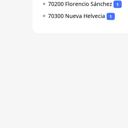
⚬
70200 Florencio Sánchez
1
⚬
70300 Nueva Helvecia
1