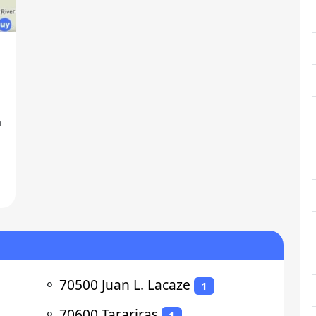
a
⚬
70500 Juan L. Lacaze
1
⚬
70600 Tarariras
1