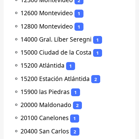
2
⚬
12600 Montevideo
1
⚬
12800 Montevideo
1
⚬
14000 Gral. Líber Seregni
1
⚬
15000 Ciudad de la Costa
1
⚬
15200 Atlántida
1
⚬
15200 Estación Atlántida
2
⚬
15900 las Piedras
1
⚬
20000 Maldonado
2
⚬
20100 Canelones
1
⚬
20400 San Carlos
2