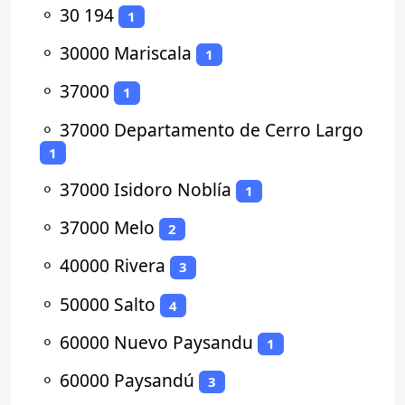
⚬
30 194
1
⚬
30000 Mariscala
1
⚬
37000
1
⚬
37000 Departamento de Cerro Largo
1
⚬
37000 Isidoro Noblía
1
⚬
37000 Melo
2
⚬
40000 Rivera
3
⚬
50000 Salto
4
⚬
60000 Nuevo Paysandu
1
⚬
60000 Paysandú
3