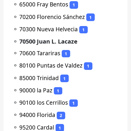
⚬
65000 Fray Bentos
1
⚬
70200 Florencio Sánchez
1
⚬
70300 Nueva Helvecia
1
⚬
70500 Juan L. Lacaze
⚬
70600 Tarariras
1
⚬
80100 Puntas de Valdez
1
⚬
85000 Trinidad
1
⚬
90000 la Paz
1
⚬
90100 los Cerrillos
1
⚬
94000 Florida
2
⚬
95200 Cardal
1