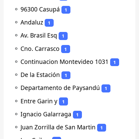
⚬
96300 Casupá
1
⚬
Andaluz
1
⚬
Av. Brasil Esq
1
⚬
Cno. Carrasco
1
⚬
Continuacion Montevideo 1031
1
⚬
De la Estación
1
⚬
Departamento de Paysandú
1
⚬
Entre Garin y
1
⚬
Ignacio Galarraga
1
⚬
Juan Zorrilla de San Martin
1