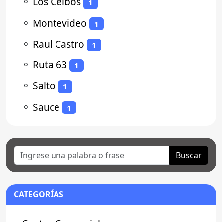
⚬
Los Ceibos
1
⚬
Montevideo
1
⚬
Raul Castro
1
⚬
Ruta 63
1
⚬
Salto
1
⚬
Sauce
1
Buscar
CATEGORÍAS