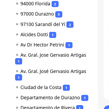
⚬
94000 Florida
2
⚬
97000 Durazno
3
⚬
97100 Sarandí del Yí
2
⚬
Alcides Dotti
1
⚬
Av Dr Hector Petrini
1
⚬
Av. Gral. Jose Gervasio Artigas
1
⚬
Av. Gral. José Gervasio Artigas
1
⚬
Ciudad de la Costa
1
⚬
Departamento de Durazno
1
⚬
Departamento de Rivera
1