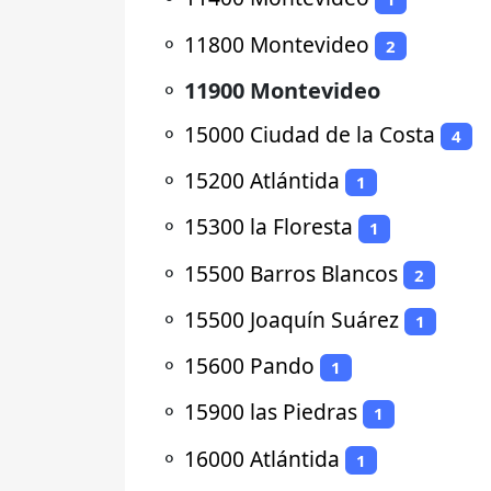
⚬
11800 Montevideo
2
⚬
11900 Montevideo
⚬
15000 Ciudad de la Costa
4
⚬
15200 Atlántida
1
⚬
15300 la Floresta
1
⚬
15500 Barros Blancos
2
⚬
15500 Joaquín Suárez
1
⚬
15600 Pando
1
⚬
15900 las Piedras
1
⚬
16000 Atlántida
1