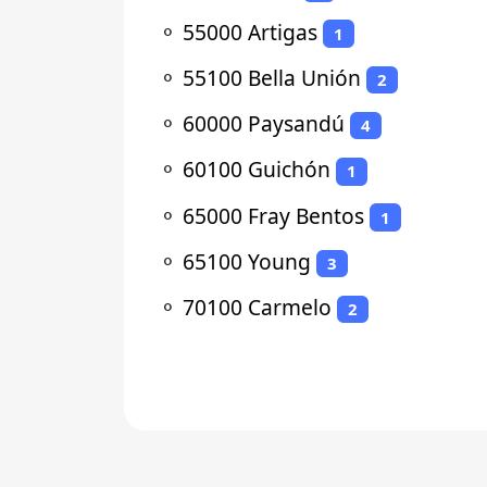
⚬
55000 Artigas
1
⚬
55100 Bella Unión
2
⚬
60000 Paysandú
4
⚬
60100 Guichón
1
⚬
65000 Fray Bentos
1
⚬
65100 Young
3
⚬
70100 Carmelo
2