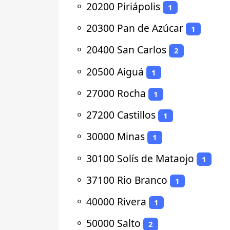
⚬
20200 Piriápolis
1
⚬
20300 Pan de Azúcar
1
⚬
20400 San Carlos
2
⚬
20500 Aiguá
1
⚬
27000 Rocha
1
⚬
27200 Castillos
1
⚬
30000 Minas
1
⚬
30100 Solís de Mataojo
1
⚬
37100 Rio Branco
1
⚬
40000 Rivera
1
⚬
50000 Salto
2