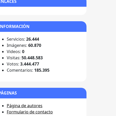
ENLACES
INFORMACIÓN
Servicios:
26.444
Imágenes:
60.870
Videos:
0
Visitas:
50.448.583
Votos:
3.444.477
Comentarios:
185.395
PÁGINAS
Página de autores
Formulario de contacto