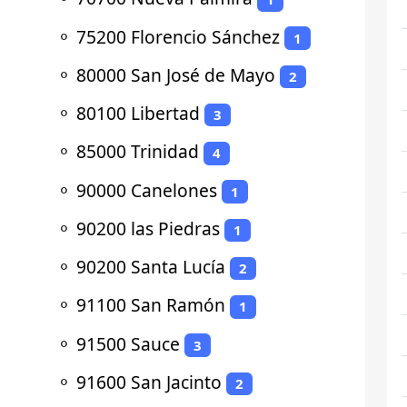
⚬
75200 Florencio Sánchez
1
⚬
80000 San José de Mayo
2
⚬
80100 Libertad
3
⚬
85000 Trinidad
4
⚬
90000 Canelones
1
⚬
90200 las Piedras
1
⚬
90200 Santa Lucía
2
⚬
91100 San Ramón
1
⚬
91500 Sauce
3
⚬
91600 San Jacinto
2