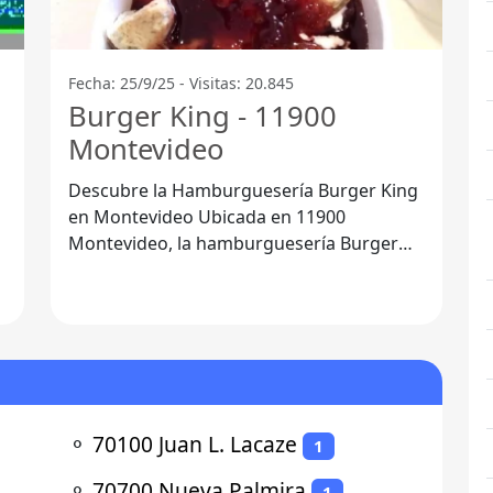
Fecha: 25/9/25 - Visitas: 20.845
Burger King - 11900
Montevideo
Descubre la Hamburguesería Burger King
en Montevideo Ubicada en 11900
Montevideo, la hamburguesería Burger
King se ha convertido en un lugar de
referencia
⚬
70100 Juan L. Lacaze
1
⚬
70700 Nueva Palmira
1