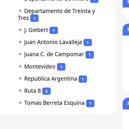
⚬
Departamento de Treinta y
Tres
1
⚬
J. Giebert
1
⚬
Juan Antonio Lavalleja
1
⚬
Juana C. de Campomar
1
⚬
Montevideo
1
⚬
Republica Argentina
1
⚬
Ruta 8
3
⚬
Tomas Berreta Esquina
1