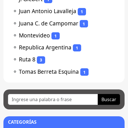
⚬
Juan Antonio Lavalleja
1
⚬
Juana C. de Campomar
1
⚬
Montevideo
1
⚬
Republica Argentina
1
⚬
Ruta 8
3
⚬
Tomas Berreta Esquina
1
Buscar
CATEGORÍAS