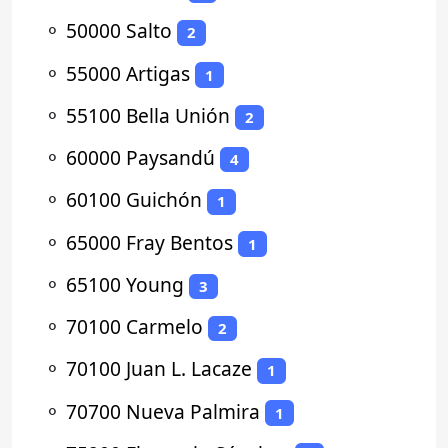
⚬
50000 Salto
2
⚬
55000 Artigas
1
⚬
55100 Bella Unión
2
⚬
60000 Paysandú
4
⚬
60100 Guichón
1
⚬
65000 Fray Bentos
1
⚬
65100 Young
3
⚬
70100 Carmelo
2
⚬
70100 Juan L. Lacaze
1
⚬
70700 Nueva Palmira
1