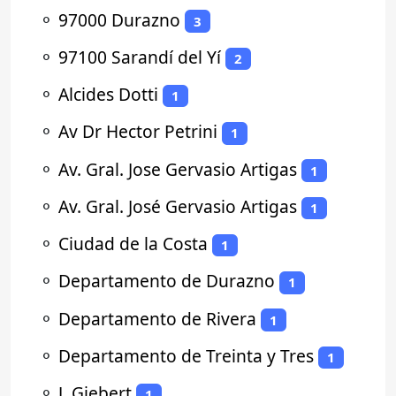
⚬
97000 Durazno
3
⚬
97100 Sarandí del Yí
2
⚬
Alcides Dotti
1
⚬
Av Dr Hector Petrini
1
⚬
Av. Gral. Jose Gervasio Artigas
1
⚬
Av. Gral. José Gervasio Artigas
1
⚬
Ciudad de la Costa
1
⚬
Departamento de Durazno
1
⚬
Departamento de Rivera
1
⚬
Departamento de Treinta y Tres
1
⚬
J. Giebert
1