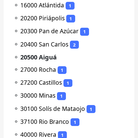
⚬
16000 Atlántida
1
⚬
20200 Piriápolis
1
⚬
20300 Pan de Azúcar
1
⚬
20400 San Carlos
2
⚬
20500 Aiguá
⚬
27000 Rocha
1
⚬
27200 Castillos
1
⚬
30000 Minas
1
⚬
30100 Solís de Mataojo
1
⚬
37100 Rio Branco
1
⚬
40000 Rivera
1