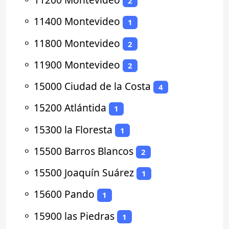
2
⚬
11400 Montevideo
1
⚬
11800 Montevideo
2
⚬
11900 Montevideo
2
⚬
15000 Ciudad de la Costa
4
⚬
15200 Atlántida
1
⚬
15300 la Floresta
1
⚬
15500 Barros Blancos
2
⚬
15500 Joaquín Suárez
1
⚬
15600 Pando
1
⚬
15900 las Piedras
1