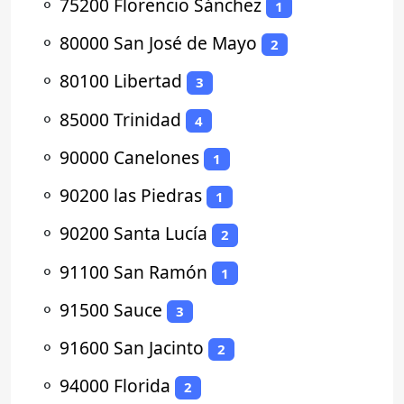
⚬
75200 Florencio Sánchez
1
⚬
80000 San José de Mayo
2
⚬
80100 Libertad
3
⚬
85000 Trinidad
4
⚬
90000 Canelones
1
⚬
90200 las Piedras
1
⚬
90200 Santa Lucía
2
⚬
91100 San Ramón
1
⚬
91500 Sauce
3
⚬
91600 San Jacinto
2
⚬
94000 Florida
2