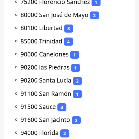
⚬
75200 Florencio Sánchez
1
⚬
80000 San José de Mayo
2
⚬
80100 Libertad
3
⚬
85000 Trinidad
4
⚬
90000 Canelones
1
⚬
90200 las Piedras
1
⚬
90200 Santa Lucía
2
⚬
91100 San Ramón
1
⚬
91500 Sauce
3
⚬
91600 San Jacinto
2
⚬
94000 Florida
2