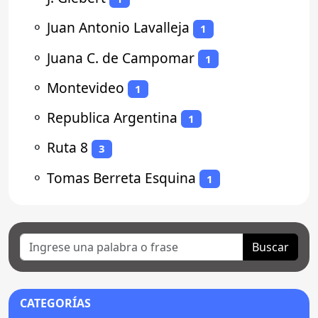
⚬
Juan Antonio Lavalleja
1
⚬
Juana C. de Campomar
1
⚬
Montevideo
1
⚬
Republica Argentina
1
⚬
Ruta 8
3
⚬
Tomas Berreta Esquina
1
Buscar
CATEGORÍAS