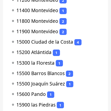
2
⚬
11400 Montevideo
1
⚬
11800 Montevideo
2
⚬
11900 Montevideo
2
⚬
15000 Ciudad de la Costa
4
⚬
15200 Atlántida
1
⚬
15300 la Floresta
1
⚬
15500 Barros Blancos
2
⚬
15500 Joaquín Suárez
1
⚬
15600 Pando
1
⚬
15900 las Piedras
1