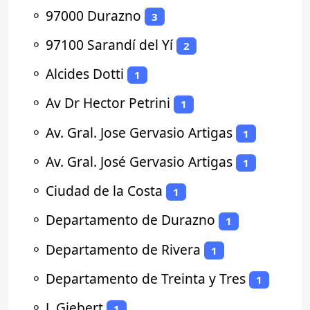
⚬
97000 Durazno
3
⚬
97100 Sarandí del Yí
2
⚬
Alcides Dotti
1
⚬
Av Dr Hector Petrini
1
⚬
Av. Gral. Jose Gervasio Artigas
1
⚬
Av. Gral. José Gervasio Artigas
1
⚬
Ciudad de la Costa
1
⚬
Departamento de Durazno
1
⚬
Departamento de Rivera
1
⚬
Departamento de Treinta y Tres
1
⚬
J. Giebert
1