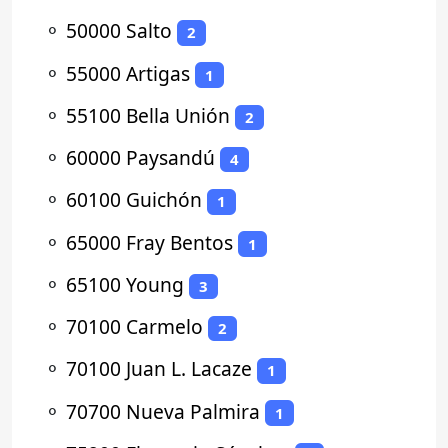
⚬
50000 Salto
2
⚬
55000 Artigas
1
⚬
55100 Bella Unión
2
⚬
60000 Paysandú
4
⚬
60100 Guichón
1
⚬
65000 Fray Bentos
1
⚬
65100 Young
3
⚬
70100 Carmelo
2
⚬
70100 Juan L. Lacaze
1
⚬
70700 Nueva Palmira
1