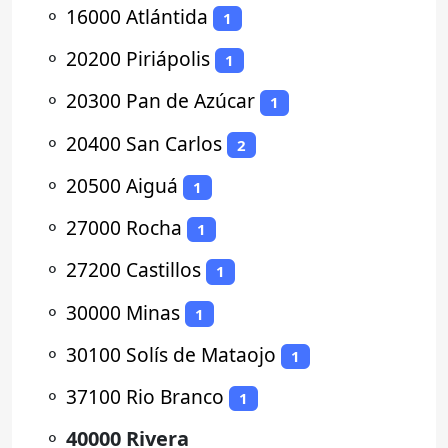
⚬
16000 Atlántida
1
⚬
20200 Piriápolis
1
⚬
20300 Pan de Azúcar
1
⚬
20400 San Carlos
2
⚬
20500 Aiguá
1
⚬
27000 Rocha
1
⚬
27200 Castillos
1
⚬
30000 Minas
1
⚬
30100 Solís de Mataojo
1
⚬
37100 Rio Branco
1
⚬
40000 Rivera