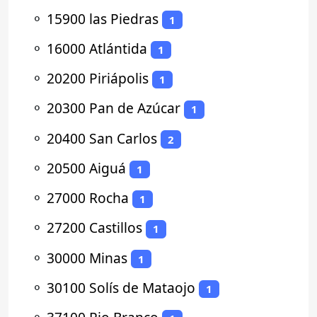
⚬
15900 las Piedras
1
⚬
16000 Atlántida
1
⚬
20200 Piriápolis
1
⚬
20300 Pan de Azúcar
1
⚬
20400 San Carlos
2
⚬
20500 Aiguá
1
⚬
27000 Rocha
1
⚬
27200 Castillos
1
⚬
30000 Minas
1
⚬
30100 Solís de Mataojo
1