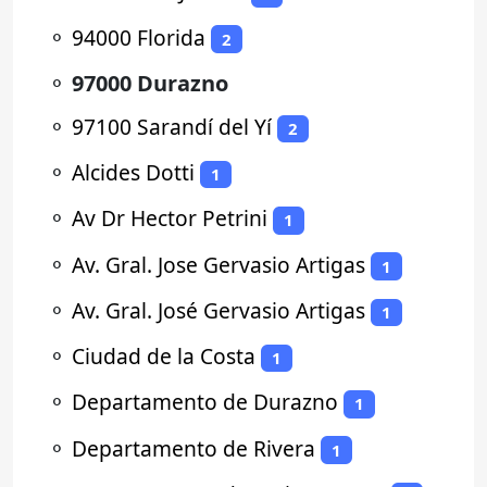
⚬
94000 Florida
2
⚬
97000 Durazno
⚬
97100 Sarandí del Yí
2
⚬
Alcides Dotti
1
⚬
Av Dr Hector Petrini
1
⚬
Av. Gral. Jose Gervasio Artigas
1
⚬
Av. Gral. José Gervasio Artigas
1
⚬
Ciudad de la Costa
1
⚬
Departamento de Durazno
1
⚬
Departamento de Rivera
1