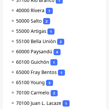
⚬
37100 Rio Branco
1
⚬
40000 Rivera
1
⚬
50000 Salto
2
⚬
55000 Artigas
1
⚬
55100 Bella Unión
2
⚬
60000 Paysandú
4
⚬
60100 Guichón
1
⚬
65000 Fray Bentos
1
⚬
65100 Young
3
⚬
70100 Carmelo
2
⚬
70100 Juan L. Lacaze
1