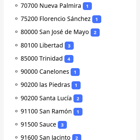
⚬
70700 Nueva Palmira
1
⚬
75200 Florencio Sánchez
1
⚬
80000 San José de Mayo
2
⚬
80100 Libertad
3
⚬
85000 Trinidad
4
⚬
90000 Canelones
1
⚬
90200 las Piedras
1
⚬
90200 Santa Lucía
2
⚬
91100 San Ramón
1
⚬
91500 Sauce
3
⚬
91600 San Jacinto
2