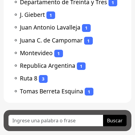
⚬
Departamento de Treinta y Tres
1
⚬
J. Giebert
1
⚬
Juan Antonio Lavalleja
1
⚬
Juana C. de Campomar
1
⚬
Montevideo
1
⚬
Republica Argentina
1
⚬
Ruta 8
3
⚬
Tomas Berreta Esquina
1
Buscar