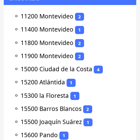
⚬
11200 Montevideo
2
⚬
11400 Montevideo
1
⚬
11800 Montevideo
2
⚬
11900 Montevideo
2
⚬
15000 Ciudad de la Costa
4
⚬
15200 Atlántida
1
⚬
15300 la Floresta
1
⚬
15500 Barros Blancos
2
⚬
15500 Joaquín Suárez
1
⚬
15600 Pando
1