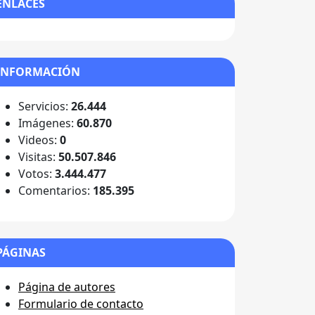
ENLACES
INFORMACIÓN
Servicios:
26.444
Imágenes:
60.870
Videos:
0
Visitas:
50.507.846
Votos:
3.444.477
Comentarios:
185.395
PÁGINAS
Página de autores
Formulario de contacto