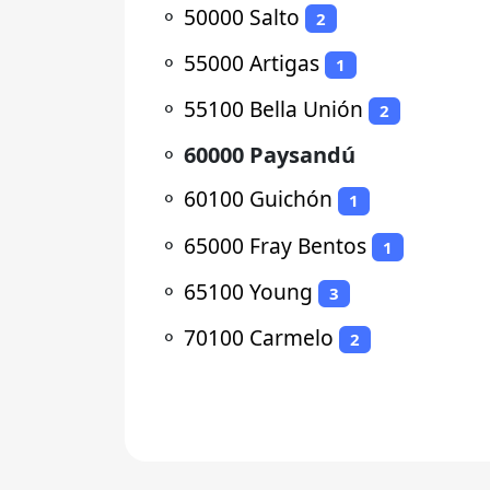
⚬
50000 Salto
2
⚬
55000 Artigas
1
⚬
55100 Bella Unión
2
⚬
60000 Paysandú
⚬
60100 Guichón
1
⚬
65000 Fray Bentos
1
⚬
65100 Young
3
⚬
70100 Carmelo
2