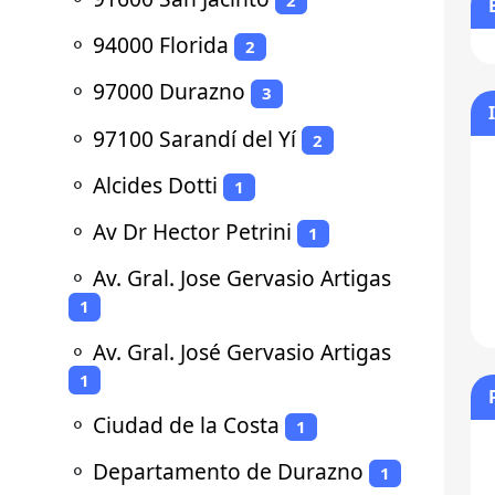
⚬
94000 Florida
2
⚬
97000 Durazno
3
⚬
97100 Sarandí del Yí
2
⚬
Alcides Dotti
1
⚬
Av Dr Hector Petrini
1
⚬
Av. Gral. Jose Gervasio Artigas
1
⚬
Av. Gral. José Gervasio Artigas
1
⚬
Ciudad de la Costa
1
⚬
Departamento de Durazno
1