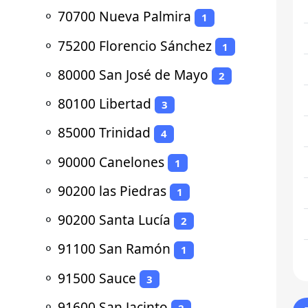
⚬
70700 Nueva Palmira
1
⚬
75200 Florencio Sánchez
1
⚬
80000 San José de Mayo
2
⚬
80100 Libertad
3
⚬
85000 Trinidad
4
⚬
90000 Canelones
1
⚬
90200 las Piedras
1
⚬
90200 Santa Lucía
2
⚬
91100 San Ramón
1
⚬
91500 Sauce
3
⚬
91600 San Jacinto
2