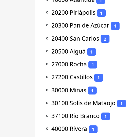
⚬
20200 Piriápolis
1
⚬
20300 Pan de Azúcar
1
⚬
20400 San Carlos
2
⚬
20500 Aiguá
1
⚬
27000 Rocha
1
⚬
27200 Castillos
1
⚬
30000 Minas
1
⚬
30100 Solís de Mataojo
1
⚬
37100 Rio Branco
1
⚬
40000 Rivera
1