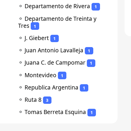
⚬
Departamento de Rivera
1
⚬
Departamento de Treinta y
Tres
1
⚬
J. Giebert
1
⚬
Juan Antonio Lavalleja
1
⚬
Juana C. de Campomar
1
⚬
Montevideo
1
⚬
Republica Argentina
1
⚬
Ruta 8
3
⚬
Tomas Berreta Esquina
1