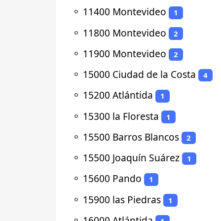
⚬
11400 Montevideo
1
⚬
11800 Montevideo
2
⚬
11900 Montevideo
2
⚬
15000 Ciudad de la Costa
4
⚬
15200 Atlántida
1
⚬
15300 la Floresta
1
⚬
15500 Barros Blancos
2
⚬
15500 Joaquín Suárez
1
⚬
15600 Pando
1
⚬
15900 las Piedras
1
⚬
16000 Atlántida
1