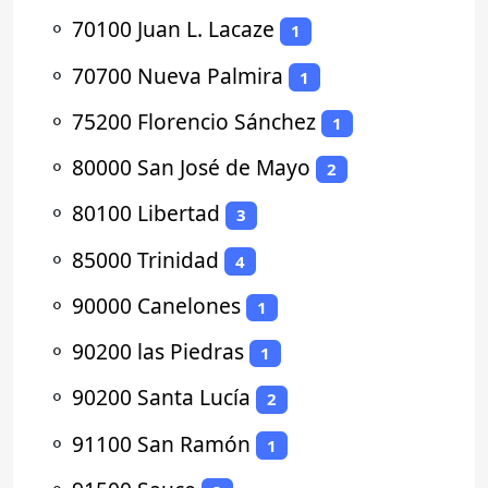
⚬
70100 Juan L. Lacaze
1
⚬
70700 Nueva Palmira
1
⚬
75200 Florencio Sánchez
1
⚬
80000 San José de Mayo
2
⚬
80100 Libertad
3
⚬
85000 Trinidad
4
⚬
90000 Canelones
1
⚬
90200 las Piedras
1
⚬
90200 Santa Lucía
2
⚬
91100 San Ramón
1