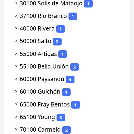
⚬
30100 Solís de Mataojo
1
⚬
37100 Rio Branco
1
⚬
40000 Rivera
1
⚬
50000 Salto
2
⚬
55000 Artigas
1
⚬
55100 Bella Unión
2
⚬
60000 Paysandú
4
⚬
60100 Guichón
1
⚬
65000 Fray Bentos
1
⚬
65100 Young
3
⚬
70100 Carmelo
2