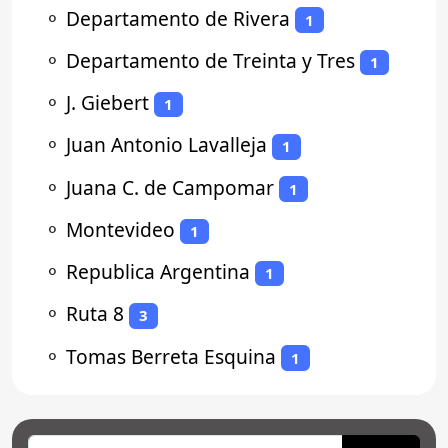
⚬
Departamento de Rivera
1
⚬
Departamento de Treinta y Tres
1
⚬
J. Giebert
1
⚬
Juan Antonio Lavalleja
1
⚬
Juana C. de Campomar
1
⚬
Montevideo
1
⚬
Republica Argentina
1
⚬
Ruta 8
3
⚬
Tomas Berreta Esquina
1