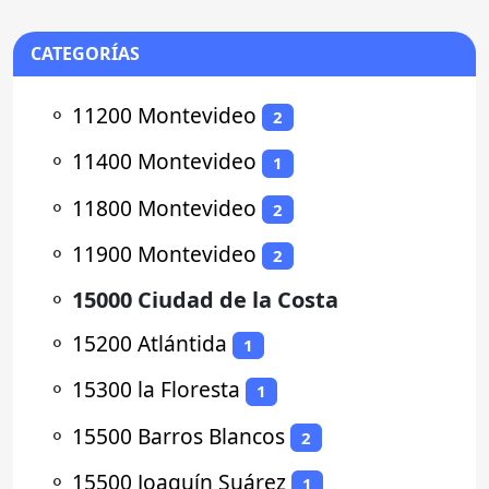
CATEGORÍAS
⚬
11200 Montevideo
2
⚬
11400 Montevideo
1
⚬
11800 Montevideo
2
⚬
11900 Montevideo
2
⚬
15000 Ciudad de la Costa
⚬
15200 Atlántida
1
⚬
15300 la Floresta
1
⚬
15500 Barros Blancos
2
⚬
15500 Joaquín Suárez
1