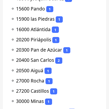
⚬
15600 Pando
1
⚬
15900 las Piedras
1
⚬
16000 Atlántida
1
⚬
20200 Piriápolis
1
⚬
20300 Pan de Azúcar
1
⚬
20400 San Carlos
2
⚬
20500 Aiguá
1
⚬
27000 Rocha
1
⚬
27200 Castillos
1
⚬
30000 Minas
1