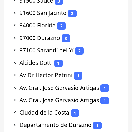
⚬
91500 Sauce
3
⚬
91600 San Jacinto
2
⚬
94000 Florida
2
⚬
97000 Durazno
3
⚬
97100 Sarandí del Yí
2
⚬
Alcides Dotti
1
⚬
Av Dr Hector Petrini
1
⚬
Av. Gral. Jose Gervasio Artigas
1
⚬
Av. Gral. José Gervasio Artigas
1
⚬
Ciudad de la Costa
1
⚬
Departamento de Durazno
1