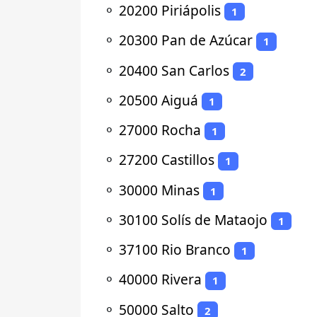
⚬
20200 Piriápolis
1
⚬
20300 Pan de Azúcar
1
⚬
20400 San Carlos
2
⚬
20500 Aiguá
1
⚬
27000 Rocha
1
⚬
27200 Castillos
1
⚬
30000 Minas
1
⚬
30100 Solís de Mataojo
1
⚬
37100 Rio Branco
1
⚬
40000 Rivera
1
⚬
50000 Salto
2