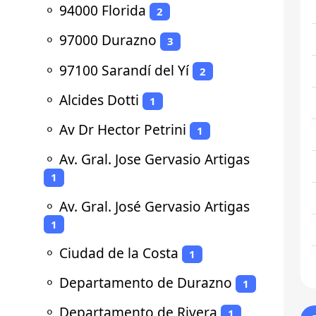
⚬
94000 Florida
2
⚬
97000 Durazno
3
⚬
97100 Sarandí del Yí
2
⚬
Alcides Dotti
1
⚬
Av Dr Hector Petrini
1
⚬
Av. Gral. Jose Gervasio Artigas
1
⚬
Av. Gral. José Gervasio Artigas
1
⚬
Ciudad de la Costa
1
⚬
Departamento de Durazno
1
⚬
Departamento de Rivera
1