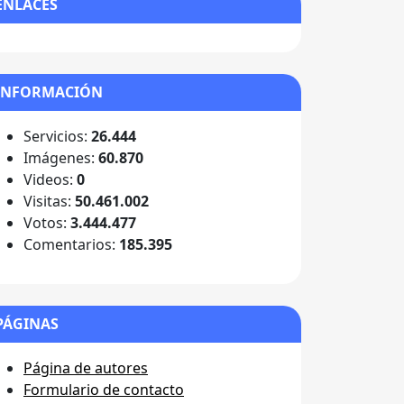
ENLACES
INFORMACIÓN
Servicios:
26.444
Imágenes:
60.870
Videos:
0
Visitas:
50.461.002
Votos:
3.444.477
Comentarios:
185.395
PÁGINAS
Página de autores
Formulario de contacto