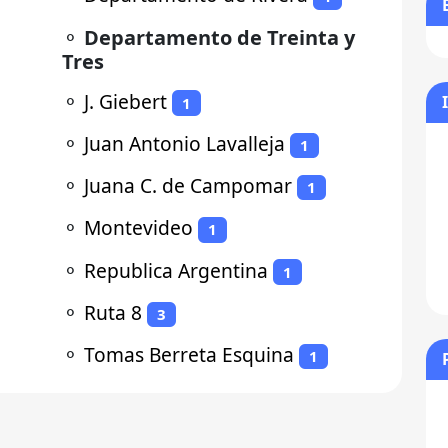
⚬
Departamento de Treinta y
Tres
⚬
J. Giebert
1
⚬
Juan Antonio Lavalleja
1
⚬
Juana C. de Campomar
1
⚬
Montevideo
1
⚬
Republica Argentina
1
⚬
Ruta 8
3
⚬
Tomas Berreta Esquina
1