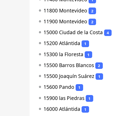
⚬
11800 Montevideo
2
⚬
11900 Montevideo
2
⚬
15000 Ciudad de la Costa
4
⚬
15200 Atlántida
1
⚬
15300 la Floresta
1
⚬
15500 Barros Blancos
2
⚬
15500 Joaquín Suárez
1
⚬
15600 Pando
1
⚬
15900 las Piedras
1
⚬
16000 Atlántida
1