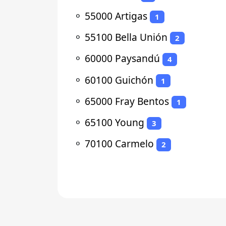
⚬
55000 Artigas
1
⚬
55100 Bella Unión
2
⚬
60000 Paysandú
4
⚬
60100 Guichón
1
⚬
65000 Fray Bentos
1
⚬
65100 Young
3
⚬
70100 Carmelo
2