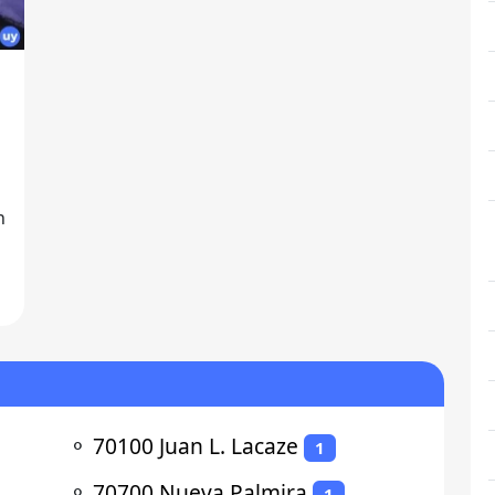
⚬
70100 Juan L. Lacaze
1
⚬
70700 Nueva Palmira
1