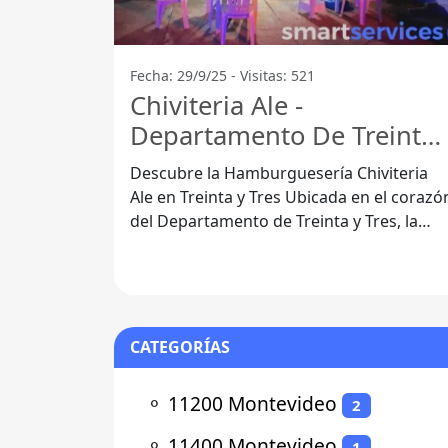
Fecha: 29/9/25 - Visitas: 521
Chiviteria Ale -
Departamento De Treinta
Y Tres
Descubre la Hamburguesería Chiviteria
Ale en Treinta y Tres Ubicada en el corazón
del Departamento de Treinta y Tres, la
Hamburguesería Chiviteria Ale se
CATEGORÍAS
⚬
11200 Montevideo
2
⚬
11400 Montevideo
1