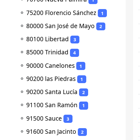
⚬
75200 Florencio Sánchez
1
⚬
80000 San José de Mayo
2
⚬
80100 Libertad
3
⚬
85000 Trinidad
4
⚬
90000 Canelones
1
⚬
90200 las Piedras
1
⚬
90200 Santa Lucía
2
⚬
91100 San Ramón
1
⚬
91500 Sauce
3
⚬
91600 San Jacinto
2