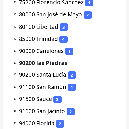
⚬
75200 Florencio Sánchez
1
⚬
80000 San José de Mayo
2
⚬
80100 Libertad
3
⚬
85000 Trinidad
4
⚬
90000 Canelones
1
⚬
90200 las Piedras
⚬
90200 Santa Lucía
2
⚬
91100 San Ramón
1
⚬
91500 Sauce
3
⚬
91600 San Jacinto
2
⚬
94000 Florida
2