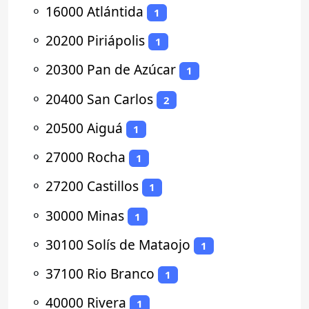
⚬
16000 Atlántida
1
⚬
20200 Piriápolis
1
⚬
20300 Pan de Azúcar
1
⚬
20400 San Carlos
2
⚬
20500 Aiguá
1
⚬
27000 Rocha
1
⚬
27200 Castillos
1
⚬
30000 Minas
1
⚬
30100 Solís de Mataojo
1
⚬
37100 Rio Branco
1
⚬
40000 Rivera
1