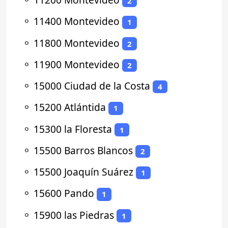
2
⚬
11400 Montevideo
1
⚬
11800 Montevideo
2
⚬
11900 Montevideo
2
⚬
15000 Ciudad de la Costa
4
⚬
15200 Atlántida
1
⚬
15300 la Floresta
1
⚬
15500 Barros Blancos
2
⚬
15500 Joaquín Suárez
1
⚬
15600 Pando
1
⚬
15900 las Piedras
1