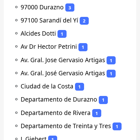
⚬
97000 Durazno
3
⚬
97100 Sarandí del Yí
2
⚬
Alcides Dotti
1
⚬
Av Dr Hector Petrini
1
⚬
Av. Gral. Jose Gervasio Artigas
1
⚬
Av. Gral. José Gervasio Artigas
1
⚬
Ciudad de la Costa
1
⚬
Departamento de Durazno
1
⚬
Departamento de Rivera
1
⚬
Departamento de Treinta y Tres
1
⚬
J. Giebert
1