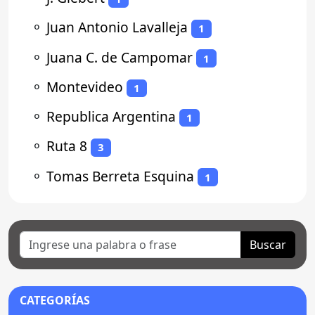
⚬
Juan Antonio Lavalleja
1
⚬
Juana C. de Campomar
1
⚬
Montevideo
1
⚬
Republica Argentina
1
⚬
Ruta 8
3
⚬
Tomas Berreta Esquina
1
Buscar
CATEGORÍAS