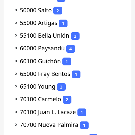
⚬
50000 Salto
2
⚬
55000 Artigas
1
⚬
55100 Bella Unión
2
⚬
60000 Paysandú
4
⚬
60100 Guichón
1
⚬
65000 Fray Bentos
1
⚬
65100 Young
3
⚬
70100 Carmelo
2
⚬
70100 Juan L. Lacaze
1
⚬
70700 Nueva Palmira
1