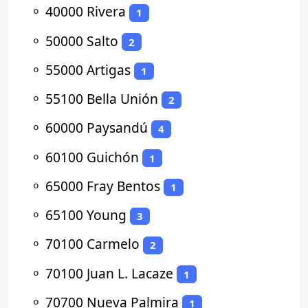
⚬
40000 Rivera
1
⚬
50000 Salto
2
⚬
55000 Artigas
1
⚬
55100 Bella Unión
2
⚬
60000 Paysandú
4
⚬
60100 Guichón
1
⚬
65000 Fray Bentos
1
⚬
65100 Young
3
⚬
70100 Carmelo
2
⚬
70100 Juan L. Lacaze
1
⚬
70700 Nueva Palmira
1