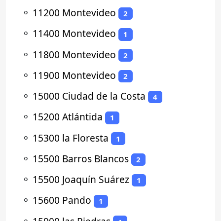
⚬
11200 Montevideo
2
⚬
11400 Montevideo
1
⚬
11800 Montevideo
2
⚬
11900 Montevideo
2
⚬
15000 Ciudad de la Costa
4
⚬
15200 Atlántida
1
⚬
15300 la Floresta
1
⚬
15500 Barros Blancos
2
⚬
15500 Joaquín Suárez
1
⚬
15600 Pando
1