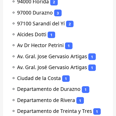
⚬
94000 Florida
2
⚬
97000 Durazno
3
⚬
97100 Sarandí del Yí
2
⚬
Alcides Dotti
1
⚬
Av Dr Hector Petrini
1
⚬
Av. Gral. Jose Gervasio Artigas
1
⚬
Av. Gral. José Gervasio Artigas
1
⚬
Ciudad de la Costa
1
⚬
Departamento de Durazno
1
⚬
Departamento de Rivera
1
⚬
Departamento de Treinta y Tres
1