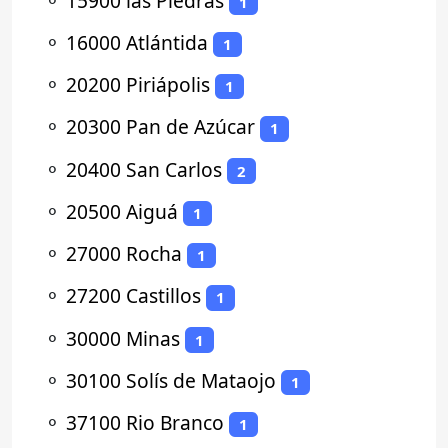
⚬
15900 las Piedras
1
⚬
16000 Atlántida
1
⚬
20200 Piriápolis
1
⚬
20300 Pan de Azúcar
1
⚬
20400 San Carlos
2
⚬
20500 Aiguá
1
⚬
27000 Rocha
1
⚬
27200 Castillos
1
⚬
30000 Minas
1
⚬
30100 Solís de Mataojo
1
⚬
37100 Rio Branco
1