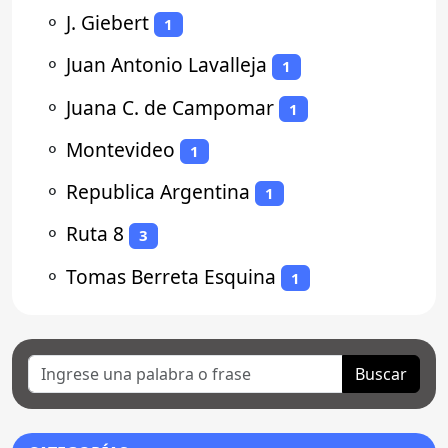
⚬
J. Giebert
1
⚬
Juan Antonio Lavalleja
1
⚬
Juana C. de Campomar
1
⚬
Montevideo
1
⚬
Republica Argentina
1
⚬
Ruta 8
3
⚬
Tomas Berreta Esquina
1
Buscar