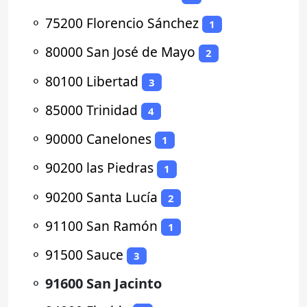
⚬
75200 Florencio Sánchez
1
⚬
80000 San José de Mayo
2
⚬
80100 Libertad
3
⚬
85000 Trinidad
4
⚬
90000 Canelones
1
⚬
90200 las Piedras
1
⚬
90200 Santa Lucía
2
⚬
91100 San Ramón
1
⚬
91500 Sauce
3
⚬
91600 San Jacinto