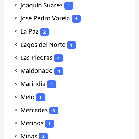
⚬
Joaquín Suárez
1
⚬
José Pedro Varela
1
⚬
La Paz
2
⚬
Lagos del Norte
1
⚬
Las Piedras
4
⚬
Maldonado
4
⚬
Marindia
1
⚬
Melo
1
⚬
Mercedes
3
⚬
Merinos
1
⚬
Minas
4