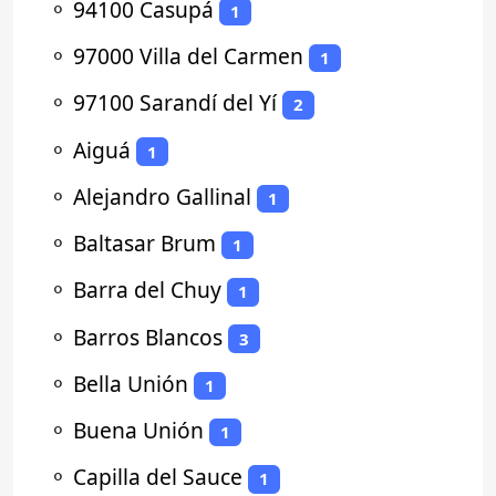
⚬
94100 Casupá
1
⚬
97000 Villa del Carmen
1
⚬
97100 Sarandí del Yí
2
⚬
Aiguá
1
⚬
Alejandro Gallinal
1
⚬
Baltasar Brum
1
⚬
Barra del Chuy
1
⚬
Barros Blancos
3
⚬
Bella Unión
1
⚬
Buena Unión
1
⚬
Capilla del Sauce
1