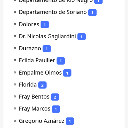
1
⚬
Departamento de Soriano
1
⚬
Dolores
1
⚬
Dr. Nicolas Gagliardini
1
⚬
Durazno
1
⚬
Ecilda Paullier
1
⚬
Empalme Olmos
1
⚬
Florida
2
⚬
Fray Bentos
2
⚬
Fray Marcos
1
⚬
Gregorio Aznárez
1