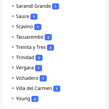
⚬
Sarandí Grande
1
⚬
Sauce
1
⚬
Scavino
1
⚬
Tacuarembó
2
⚬
Treinta y Tres
2
⚬
Trinidad
2
⚬
Vergara
1
⚬
Vichadero
1
⚬
Villa del Carmen
1
⚬
Young
2