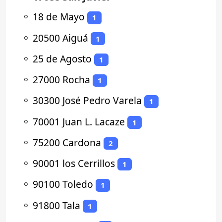
⚬
18 de Mayo
1
⚬
20500 Aiguá
1
⚬
25 de Agosto
1
⚬
27000 Rocha
1
⚬
30300 José Pedro Varela
1
⚬
70001 Juan L. Lacaze
1
⚬
75200 Cardona
2
⚬
90001 los Cerrillos
1
⚬
90100 Toledo
1
⚬
91800 Tala
1