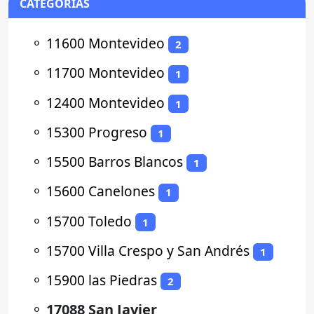
CATEGORÍAS
⚬
11600 Montevideo
2
⚬
11700 Montevideo
1
⚬
12400 Montevideo
1
⚬
15300 Progreso
1
⚬
15500 Barros Blancos
1
⚬
15600 Canelones
1
⚬
15700 Toledo
1
⚬
15700 Villa Crespo y San Andrés
1
⚬
15900 las Piedras
2
⚬
17088 San Javier