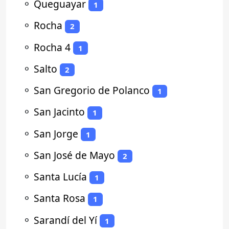
⚬
Queguayar
1
⚬
Rocha
2
⚬
Rocha 4
1
⚬
Salto
2
⚬
San Gregorio de Polanco
1
⚬
San Jacinto
1
⚬
San Jorge
1
⚬
San José de Mayo
2
⚬
Santa Lucía
1
⚬
Santa Rosa
1
⚬
Sarandí del Yí
1