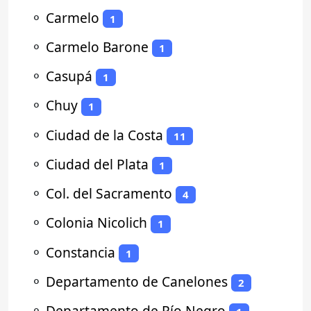
⚬
Carmelo
1
⚬
Carmelo Barone
1
⚬
Casupá
1
⚬
Chuy
1
⚬
Ciudad de la Costa
11
⚬
Ciudad del Plata
1
⚬
Col. del Sacramento
4
⚬
Colonia Nicolich
1
⚬
Constancia
1
⚬
Departamento de Canelones
2
⚬
Departamento de Río Negro