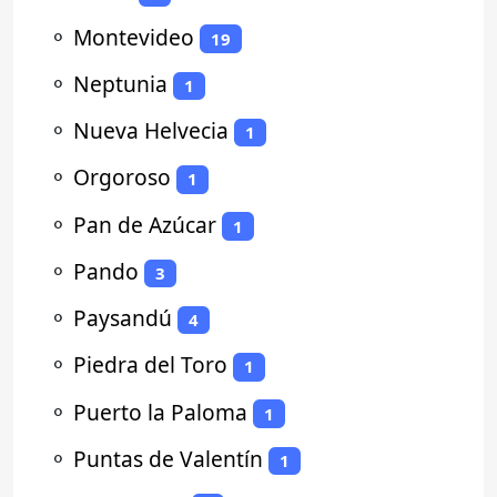
⚬
Montevideo
19
⚬
Neptunia
1
⚬
Nueva Helvecia
1
⚬
Orgoroso
1
⚬
Pan de Azúcar
1
⚬
Pando
3
⚬
Paysandú
4
⚬
Piedra del Toro
1
⚬
Puerto la Paloma
1
⚬
Puntas de Valentín
1