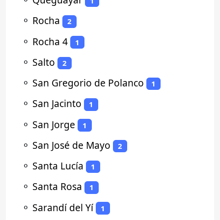
1
⚬
Rocha
2
⚬
Rocha 4
1
⚬
Salto
2
⚬
San Gregorio de Polanco
1
⚬
San Jacinto
1
⚬
San Jorge
1
⚬
San José de Mayo
2
⚬
Santa Lucía
1
⚬
Santa Rosa
1
⚬
Sarandí del Yí
1