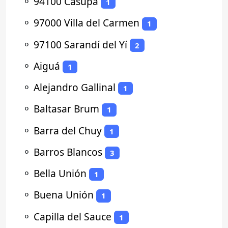
⚬
94100 Casupá
1
⚬
97000 Villa del Carmen
1
⚬
97100 Sarandí del Yí
2
⚬
Aiguá
1
⚬
Alejandro Gallinal
1
⚬
Baltasar Brum
1
⚬
Barra del Chuy
1
⚬
Barros Blancos
3
⚬
Bella Unión
1
⚬
Buena Unión
1
⚬
Capilla del Sauce
1