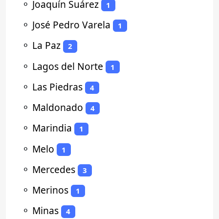
⚬
Joaquín Suárez
1
⚬
José Pedro Varela
1
⚬
La Paz
2
⚬
Lagos del Norte
1
⚬
Las Piedras
4
⚬
Maldonado
4
⚬
Marindia
1
⚬
Melo
1
⚬
Mercedes
3
⚬
Merinos
1
⚬
Minas
4