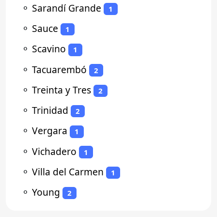
⚬
Sarandí Grande
1
⚬
Sauce
1
⚬
Scavino
1
⚬
Tacuarembó
2
⚬
Treinta y Tres
2
⚬
Trinidad
2
⚬
Vergara
1
⚬
Vichadero
1
⚬
Villa del Carmen
1
⚬
Young
2