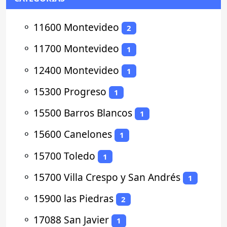
⚬
11600 Montevideo
2
⚬
11700 Montevideo
1
⚬
12400 Montevideo
1
⚬
15300 Progreso
1
⚬
15500 Barros Blancos
1
⚬
15600 Canelones
1
⚬
15700 Toledo
1
⚬
15700 Villa Crespo y San Andrés
1
⚬
15900 las Piedras
2
⚬
17088 San Javier
1